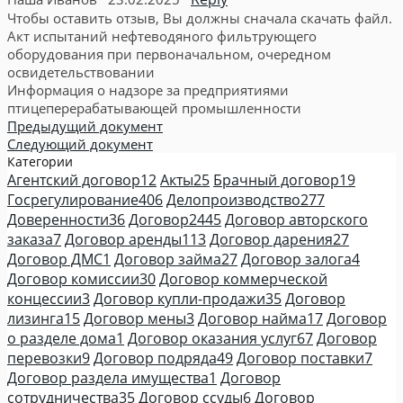
Чтобы оставить отзыв, Вы должны сначала скачать файл.
Акт испытаний нефтеводяного фильтрующего
оборудования при первоначальном, очередном
освидетельствовании
Информация о надзоре за предприятиями
птицеперерабатывающей промышленности
Предыдущий документ
Следующий документ
Категории
Агентский договор
12
Акты
25
Брачный договор
19
Госрегулирование
406
Делопроизводство
277
Доверенности
36
Договор
2445
Договор авторского
заказа
7
Договор аренды
113
Договор дарения
27
Договор ДМС
1
Договор займа
27
Договор залога
4
Договор комиссии
30
Договор коммерческой
концессии
3
Договор купли-продажи
35
Договор
лизинга
15
Договор мены
3
Договор найма
17
Договор
о разделе дома
1
Договор оказания услуг
67
Договор
перевозки
9
Договор подряда
49
Договор поставки
7
Договор раздела имущества
1
Договор
сотрудничества
35
Договор ссуды
6
Договор