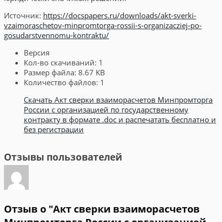
Источник:
https://docspapers.ru/downloads/akt-sverki-
vzaimoraschetov-minpromtorga-rossii-s-organizacziej-po-
gosudarstvennomu-kontraktu/
Версия
Кол-во скачиваний:
1
Размер файла:
8.67 KB
Количество файлов:
1
Скачать Акт сверки взаиморасчетов Минпромторга
России с организацией по государственному
контракту в формате .doc и распечатать бесплатно и
без регистрации
Отзывы пользователей
Отзыв о "Акт сверки взаиморасчетов