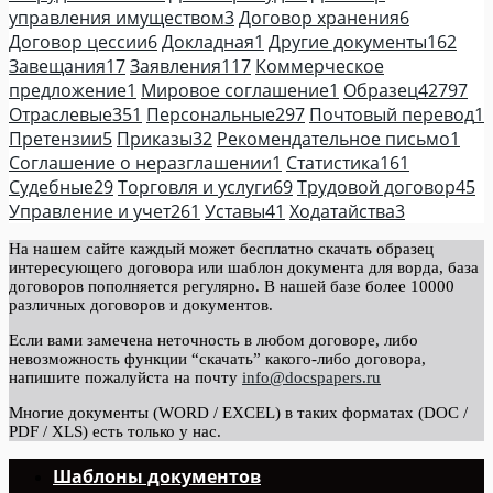
управления имуществом
3
Договор хранения
6
Договор цессии
6
Докладная
1
Другие документы
162
Завещания
17
Заявления
117
Коммерческое
предложение
1
Мировое соглашение
1
Образец
42797
Отраслевые
351
Персональные
297
Почтовый перевод
1
Претензии
5
Приказы
32
Рекомендательное письмо
1
Соглашение о неразглашении
1
Статистика
161
Судебные
29
Торговля и услуги
69
Трудовой договор
45
Управление и учет
261
Уставы
41
Ходатайства
3
На нашем сайте каждый может бесплатно скачать образец
интересующего договора или шаблон документа для ворда, база
договоров пополняется регулярно. В нашей базе более 10000
различных договоров и документов.
Если вами замечена неточность в любом договоре, либо
невозможность функции “скачать” какого-либо договора,
напишите пожалуйста на почту
info@docspapers.ru
Многие документы (WORD / EXCEL) в таких форматах (DOC /
PDF / XLS) есть только у нас.
Шаблоны документов