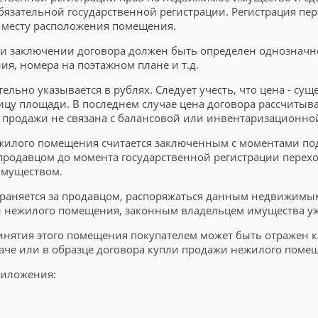
обязательной государственной регистрации. Регистрация п
 месту расположения помещения.
 заключении договора должен быть определен однозначно. 
я, номера на поэтажном плане и т.д.
ьно указывается в рублях. Следует учесть, что цена - су
ницу площади. В последнем случае цена договора рассчитыв
продажи не связана с балансовой или инвентаризационной
нежилого помещения считается заключенным с моментами под
продавцом до момента государственной регистрации перехо
имуществом.
сохраняется за продавцом, распоряжаться данным недвижимы
жи нежилого помещения, законным владельцем имущества уж
нятия этого помещения покупателем может быть отражен ка
даче или в образце договора купли продажи нежилого поме
риложения: