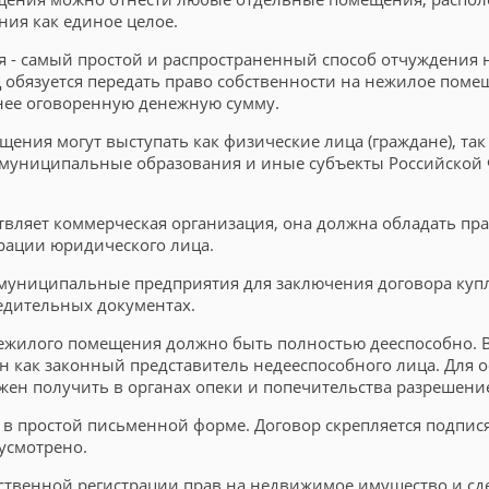
ния как единое целое.
 - самый простой и распространенный способ отчуждения 
обязуется передать право собственности на нежилое помещ
анее оговоренную денежную сумму.
щения могут выступать как физические лица (граждане), та
муниципальные образования и иные субъекты Российской Ф
вляет коммерческая организация, она должна обладать пр
трации юридического лица.
и муниципальные предприятия для заключения договора к
едительных документах.
нежилого помещения должно быть полностью дееспособно. В
н как законный представитель недееспособного лица. Для
жен получить в органах опеки и попечительства разрешение
в простой письменной форме. Договор скрепляется подпис
усмотрено.
рственной регистрации прав на недвижимое имущество и сде