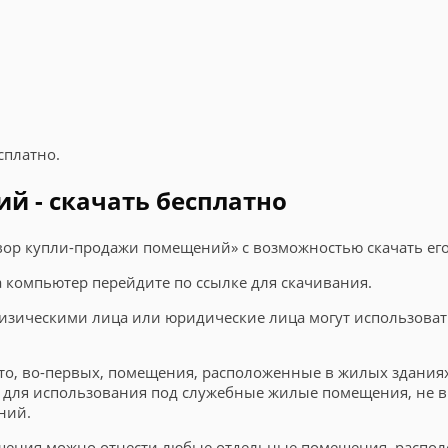
сплатно.
й - скачать бесплатно
вор купли-продажи помещений» с возможностью скачать его
на компьютер перейдите по ссылке для скачивания.
изическими лица или юридические лица могут использова
то, во-первых, помещения, расположенные в жилых здания
 для использования под служебные жилые помещения, не 
ний.
ещения можно отнести любые отдельные помещения, распо