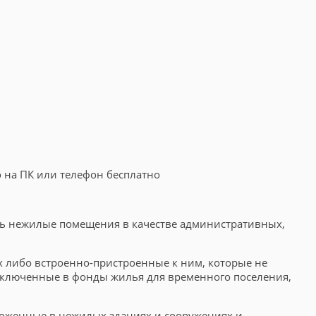
 на ПК или телефон бесплатно
ть нежилые помещения в качестве административных,
х либо встроенно-пристроенные к ним, которые не
включенные в фонды жилья для временного поселения,
ложенные в нежилых зданиях и сооружениях и