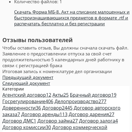
Количество файлов:
1
Скачать Форма МБ-8. Акт на списание малоценных и
быстроизнашивающихся предметов в формате .rtf и
распечатать бесплатно и без регистрации
Отзывы пользователей
Чтобы оставить отзыв, Вы должны сначала скачать файл.
Заявление о предоставлении отпуска за свой счет
продолжительностью 5 календарных дней работнику в
связи с регистрацией брака
Итоговая запись к номенклатуре дел организации
Предыдущий документ
Следующий документ
Категории
Агентский договор
12
Акты
25
Брачный договор
19
Госрегулирование
406
Делопроизводство
277
Доверенности
36
Договор
2445
Договор авторского
заказа
7
Договор аренды
113
Договор дарения
27
Договор ДМС
1
Договор займа
27
Договор залога
4
Договор комиссии
30
Договор коммерческой