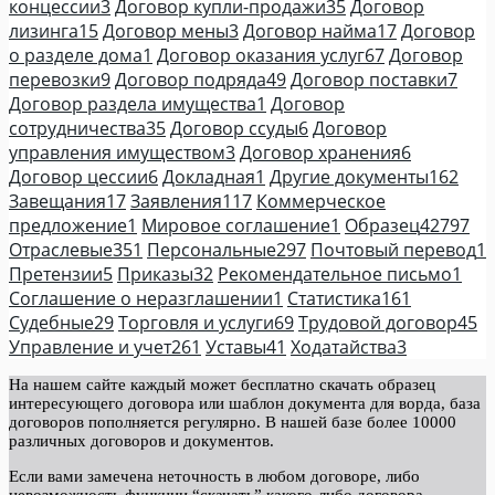
концессии
3
Договор купли-продажи
35
Договор
лизинга
15
Договор мены
3
Договор найма
17
Договор
о разделе дома
1
Договор оказания услуг
67
Договор
перевозки
9
Договор подряда
49
Договор поставки
7
Договор раздела имущества
1
Договор
сотрудничества
35
Договор ссуды
6
Договор
управления имуществом
3
Договор хранения
6
Договор цессии
6
Докладная
1
Другие документы
162
Завещания
17
Заявления
117
Коммерческое
предложение
1
Мировое соглашение
1
Образец
42797
Отраслевые
351
Персональные
297
Почтовый перевод
1
Претензии
5
Приказы
32
Рекомендательное письмо
1
Соглашение о неразглашении
1
Статистика
161
Судебные
29
Торговля и услуги
69
Трудовой договор
45
Управление и учет
261
Уставы
41
Ходатайства
3
На нашем сайте каждый может бесплатно скачать образец
интересующего договора или шаблон документа для ворда, база
договоров пополняется регулярно. В нашей базе более 10000
различных договоров и документов.
Если вами замечена неточность в любом договоре, либо