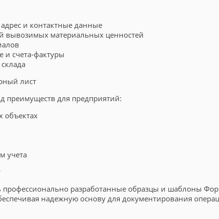
 адрес и контактные данные
ий вывозимых материальных ценностей
иалов
е и счета-фактуры
 склада
рный лист
яд преимуществ для предприятий:
х объектах
м учета
т
ать профессионально разработанные образцы и шаблоны Фо
беспечивая надежную основу для документирования операц