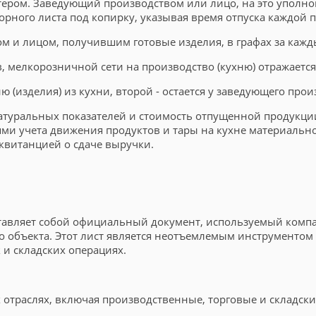
ером. Заведующий производством или лицо, на это уполном
орного листа под копирку, указывая время отпуска каждой 
 и лицом, получившим готовые изделия, в графах за кажды
, мелкорозничной сети на производство (кухню) отражается
(изделия) из кухни, второй - остается у заведующего прои
атуральных показателей и стоимость отпущенной продукции
тями учета движения продуктов и тары на кухне материал
квитанцией о сдаче выручки.
дставляет собой официальный документ, используемый ком
го объекта. Этот лист является неотъемлемым инструменто
 и складских операциях.
отраслях, включая производственные, торговые и складск