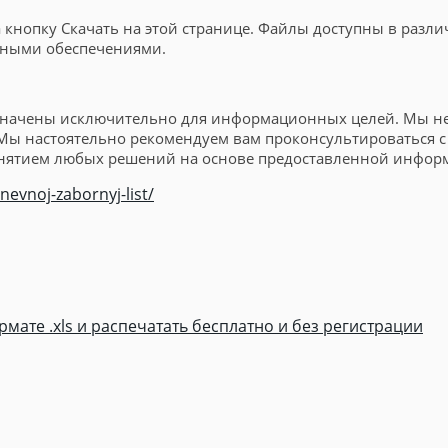
кнопку Скачать на этой странице. Файлы доступны в различн
мными обеспечениями.
значены исключительно для информационных целей. Мы не 
. Мы настоятельно рекомендуем вам проконсультироваться
нятием любых решений на основе предоставленной инфор
evnoj-zabornyj-list/
мате .xls и распечатать бесплатно и без регистрации