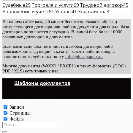
Судебные
29
Торговля и услуги
69
Трудовой договор
45
Управление и учет
261
Уставы
41
Ходатайства
3
На нашем сайте каждый может бесплатно скачать образец
интересующего договора или шаблон документа для ворда, база
договоров пополняется регулярно. В нашей базе более 10000
различных договоров и документов.
Если вами замечена неточность в любом договоре, либо
невозможность функции “скачать” какого-либо договора,
напишите пожалуйста на почту
info@docspapers.ru
Многие документы (WORD / EXCEL) в таких форматах (DOC /
PDF / XLS) есть только у нас.
Шаблоны документов
©Copyright 2024.
Записи
Страницы
Файлы