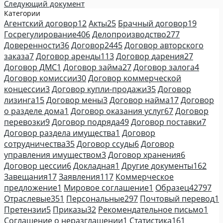
Следующий документ
Категории
Агентский договор
12
Акты
25
Брачный договор
19
Госрегулирование
406
Делопроизводство
277
Доверенности
36
Договор
2445
Договор авторского
заказа
7
Договор аренды
113
Договор дарения
27
Договор ДМС
1
Договор займа
27
Договор залога
4
Договор комиссии
30
Договор коммерческой
концессии
3
Договор купли-продажи
35
Договор
лизинга
15
Договор мены
3
Договор найма
17
Договор
о разделе дома
1
Договор оказания услуг
67
Договор
перевозки
9
Договор подряда
49
Договор поставки
7
Договор раздела имущества
1
Договор
сотрудничества
35
Договор ссуды
6
Договор
управления имуществом
3
Договор хранения
6
Договор цессии
6
Докладная
1
Другие документы
162
Завещания
17
Заявления
117
Коммерческое
предложение
1
Мировое соглашение
1
Образец
42797
Отраслевые
351
Персональные
297
Почтовый перевод
1
Претензии
5
Приказы
32
Рекомендательное письмо
1
Соглашение о неразглашении
1
Статистика
161