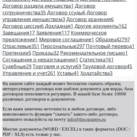
Договор раздела имущества
1
Договор
сотрудничества
35
Договор ссуды
6
Договор
управления имуществом
3
Договор хранения
6
Договор цессии
6
Докладная
1
Другие документы
162
Завещания
17
Заявления
117
Коммерческое
предложение
1
Мировое соглашение
1
Образец
42797
Отраслевые
351
Персональные
297
Почтовый перевод
1
Претензии
5
Приказы
32
Рекомендательное письмо
1
Соглашение о неразглашении
1
Статистика
161
Судебные
29
Торговля и услуги
69
Трудовой договор
45
Управление и учет
261
Уставы
41
Ходатайства
3
На нашем сайте каждый может бесплатно скачать образец
интересующего договора или шаблон документа для ворда, база
договоров пополняется регулярно. В нашей базе более 10000
различных договоров и документов.
Если вами замечена неточность в любом договоре, либо
невозможность функции “скачать” какого-либо договора,
напишите пожалуйста на почту
info@docspapers.ru
Многие документы (WORD / EXCEL) в таких форматах (DOC /
PDF / XLS) есть только у нас.