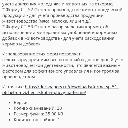
учета движения молодняка и животных на откорме;
* Форму СП-52 Отчет о производстве животноводческой
продукции - для учета производства продукции
животноводства (мяса, молока, яиц и т.д.);
* Форму СП-53 Отчет о распределении кормов, об
использовании минеральных удобрений и кормовых
добавок в животноводстве - для учета расходования
кормов и добавок.
Использование этих форм позволяет
сельхозпредприятиям вести полный и достоверный учет
животноводческой деятельности, что является важным
фактором для эффективного управления и контроля за
производством.
Источник:
https://docspapers.ru/downloads/forma-sp-51-
otchet-o-dvizhenii-skota-i-pticzy-na-ferme/
Версия
Кол-во скачиваний:
20
Размер файла:
35.00 KB
Количество файлов:
1