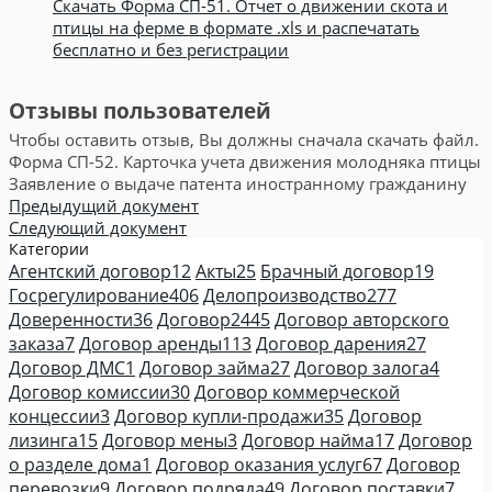
Скачать Форма СП-51. Отчет о движении скота и
птицы на ферме в формате .xls и распечатать
бесплатно и без регистрации
Отзывы пользователей
Чтобы оставить отзыв, Вы должны сначала скачать файл.
Форма СП-52. Карточка учета движения молодняка птицы
Заявление о выдаче патента иностранному гражданину
Предыдущий документ
Следующий документ
Категории
Агентский договор
12
Акты
25
Брачный договор
19
Госрегулирование
406
Делопроизводство
277
Доверенности
36
Договор
2445
Договор авторского
заказа
7
Договор аренды
113
Договор дарения
27
Договор ДМС
1
Договор займа
27
Договор залога
4
Договор комиссии
30
Договор коммерческой
концессии
3
Договор купли-продажи
35
Договор
лизинга
15
Договор мены
3
Договор найма
17
Договор
о разделе дома
1
Договор оказания услуг
67
Договор
перевозки
9
Договор подряда
49
Договор поставки
7