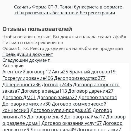
Скачать Форма СП-7. Талон бункериста в формате
.rtf и распечатать бесплатно и без регистрации
Отзывы пользователей
Чтобы оставить отзыв, Вы должны сначала скачать файл.
Письмо о смене реквизитов
Форма СП-3. Реестр документов на выбытие продукции
Предыдущий документ
Следующий документ
Категории
Агентский договор
12
Акты
25
Брачный договор
19
Госрегулирование
406
Делопроизводство
277
Доверенности
36
Договор
2445
Договор авторского
заказа
7
Договор аренды
113
Договор дарения
27
Договор ДМС
1
Договор займа
27
Договор залога
4
Договор комиссии
30
Договор коммерческой
концессии
3
Договор купли-продажи
35
Договор
лизинга
15
Договор мены
3
Договор найма
17
Договор
о разделе дома
1
Договор оказания услуг
67
Договор
перевозки
9
Договор подряда
49
Договор поставки
7