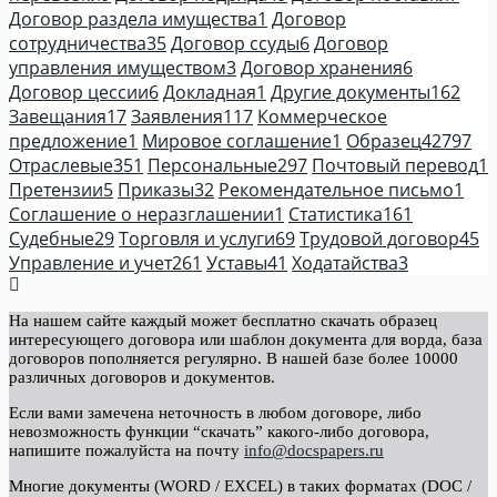
Договор раздела имущества
1
Договор
сотрудничества
35
Договор ссуды
6
Договор
управления имуществом
3
Договор хранения
6
Договор цессии
6
Докладная
1
Другие документы
162
Завещания
17
Заявления
117
Коммерческое
предложение
1
Мировое соглашение
1
Образец
42797
Отраслевые
351
Персональные
297
Почтовый перевод
1
Претензии
5
Приказы
32
Рекомендательное письмо
1
Соглашение о неразглашении
1
Статистика
161
Судебные
29
Торговля и услуги
69
Трудовой договор
45
Управление и учет
261
Уставы
41
Ходатайства
3
На нашем сайте каждый может бесплатно скачать образец
интересующего договора или шаблон документа для ворда, база
договоров пополняется регулярно. В нашей базе более 10000
различных договоров и документов.
Если вами замечена неточность в любом договоре, либо
невозможность функции “скачать” какого-либо договора,
напишите пожалуйста на почту
info@docspapers.ru
Многие документы (WORD / EXCEL) в таких форматах (DOC /