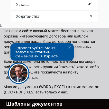
Уставы
41
Ходатайства
3
На нашем сайте каждый может бесплатно скачать
образец интересующего договора или шаблон
документа для ворда, база договоров пополняется
регулярно. В нашей базе более 10000 различных
договоров и документов.
Если вами замечена неточность в любом договоре,
либо невозможность функции “скачать” какого-либо
договора, напишите пожалуйста на почту
info@docspapers.ru
Многие документы (WORD / EXCEL) в таких форматах
(DOC / PDF / XLS) есть только у нас.
©Copyright 2024.
Шаблоны документов