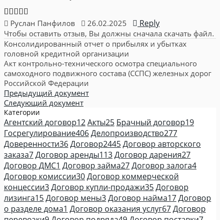
Reply
Руслан Панфилов
26.02.2025
Чтобы оставить отзыв, Вы должны сначала скачать файл.
Консолидированный отчет о прибылях и убытках
головной кредитной организации
Акт контрольно-технического осмотра специального
самоходного подвижного состава (ССПС) железных дорог
Российской Федерации
Предыдущий документ
Следующий документ
Категории
Агентский договор
12
Акты
25
Брачный договор
19
Госрегулирование
406
Делопроизводство
277
Доверенности
36
Договор
2445
Договор авторского
заказа
7
Договор аренды
113
Договор дарения
27
Договор ДМС
1
Договор займа
27
Договор залога
4
Договор комиссии
30
Договор коммерческой
концессии
3
Договор купли-продажи
35
Договор
лизинга
15
Договор мены
3
Договор найма
17
Договор
о разделе дома
1
Договор оказания услуг
67
Договор
перевозки
9
Договор подряда
49
Договор поставки
7