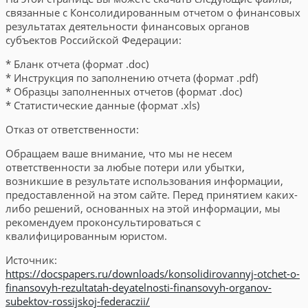
связанные с Консолидированным отчетом о финансовых
результатах деятельности финансовых органов
субъектов Российской Федерации:
* Бланк отчета (формат .doc)
* Инструкция по заполнению отчета (формат .pdf)
* Образцы заполненных отчетов (формат .doc)
* Статистические данные (формат .xls)
Отказ от ответственности:
Обращаем ваше внимание, что мы не несем
ответственности за любые потери или убытки,
возникшие в результате использования информации,
предоставленной на этом сайте. Перед принятием каких-
либо решений, основанных на этой информации, мы
рекомендуем проконсультироваться с
квалифицированным юристом.
Источник:
https://docspapers.ru/downloads/konsolidirovannyj-otchet-o-
finansovyh-rezultatah-deyatelnosti-finansovyh-organov-
subektov-rossijskoj-federaczii/