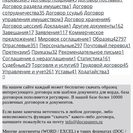
Договор раздела имущества
1
Договор
сотрудничества
35
Договор ссуды
6
Договор
управления имуществом
3
Договор хранения
6
Договор цессии
6
Докладная
1
Другие документы
162
Завещания
17
Заявления
117
Коммерческое
предложение
1
Мировое соглашение
1
Образец
42797
Отраслевые
351
Персональные
297
Почтовый перевод
1
Претензии
5
Приказы
32
Рекомендательное письмо
1
Соглашение о неразглашении
1
Статистика
161
Судебные
29
Торговля и услуги
69
Трудовой договор
45
Управление и учет
261
Уставы
41
Ходатайства
3
На нашем сайте каждый может бесплатно скачать образец
интересующего договора или шаблон документа для ворда, база
договоров пополняется регулярно. В нашей базе более 10000
различных договоров и документов.
Если вами замечена неточность в любом договоре, либо
невозможность функции “скачать” какого-либо договора,
напишите пожалуйста на почту
info@docspapers.ru
Многие документы (WORD / EXCEL) в таких форматах (DOC /