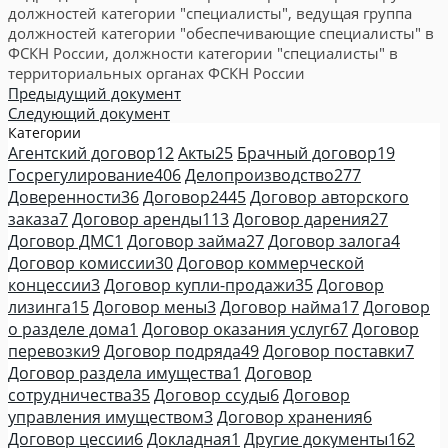
должностей категории "специалисты", ведущая группа
должностей категории "обеспечивающие специалисты" в
ФСКН России, должности категории "специалисты" в
территориальных органах ФСКН России
Предыдущий документ
Следующий документ
Категории
Агентский договор
12
Акты
25
Брачный договор
19
Госрегулирование
406
Делопроизводство
277
Доверенности
36
Договор
2445
Договор авторского
заказа
7
Договор аренды
113
Договор дарения
27
Договор ДМС
1
Договор займа
27
Договор залога
4
Договор комиссии
30
Договор коммерческой
концессии
3
Договор купли-продажи
35
Договор
лизинга
15
Договор мены
3
Договор найма
17
Договор
о разделе дома
1
Договор оказания услуг
67
Договор
перевозки
9
Договор подряда
49
Договор поставки
7
Договор раздела имущества
1
Договор
сотрудничества
35
Договор ссуды
6
Договор
управления имуществом
3
Договор хранения
6
Договор цессии
6
Докладная
1
Другие документы
162