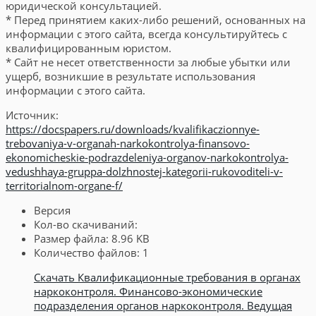
юридической консультацией.
* Перед принятием каких-либо решений, основанных на
информации с этого сайта, всегда консультируйтесь с
квалифицированным юристом.
* Сайт не несет ответственности за любые убытки или
ущерб, возникшие в результате использования
информации с этого сайта.
Источник:
https://docspapers.ru/downloads/kvalifikaczionnye-
trebovaniya-v-organah-narkokontrolya-finansovo-
ekonomicheskie-podrazdeleniya-organov-narkokontrolya-
vedushhaya-gruppa-dolzhnostej-kategorii-rukovoditeli-v-
territorialnom-organe-f/
Версия
Кол-во скачиваний:
Размер файла:
8.96 KB
Количество файлов:
1
Скачать Квалификационные требования в органах
наркоконтроля. Финансово-экономические
подразделения органов наркоконтроля. Ведущая