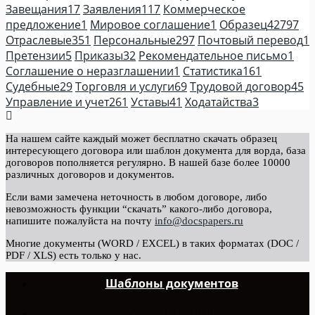
Завещания
17
Заявления
117
Коммерческое
предложение
1
Мировое соглашение
1
Образец
42797
Отраслевые
351
Персональные
297
Почтовый перевод
1
Претензии
5
Приказы
32
Рекомендательное письмо
1
Соглашение о неразглашении
1
Статистика
161
Судебные
29
Торговля и услуги
69
Трудовой договор
45
Управление и учет
261
Уставы
41
Ходатайства
3
На нашем сайте каждый может бесплатно скачать образец
интересующего договора или шаблон документа для ворда, база
договоров пополняется регулярно. В нашей базе более 10000
различных договоров и документов.
Если вами замечена неточность в любом договоре, либо
невозможность функции “скачать” какого-либо договора,
напишите пожалуйста на почту
info@docspapers.ru
Многие документы (WORD / EXCEL) в таких форматах (DOC /
PDF / XLS) есть только у нас.
Шаблоны документов
©Copyright 2024.