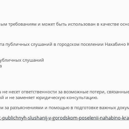
ным требованиям и может быть использован в качестве ос
иста публичных слушаний в городском поселении Нахабино
 публичных слушаний
а
u не несет ответственности за возможные потери, связанн
ой и не заменяет юридическую консультацию.
 за разъяснениями и помощью в подготовке важных доку
t-publichnyh-slushanij-v-gorodskom-poselenii-nahabino-k