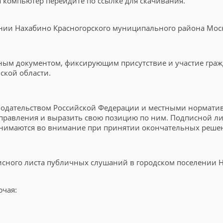
на компьютер перейдите по ссылке для скачивания.
нии Нахабино Красногорского муниципального района Мос
ым документом, фиксирующим присутствие и участие граж
ской области.
онодательством Российской Федерации и местными нормати
правления и выразить свою позицию по ним. Подписной ли
ринимаются во внимание при принятии окончательных реше
дписного листа публичных слушаний в городском поселении
ючая: