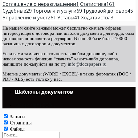
Соглашение о неразглашении
1
Статистика
161
Судебные
29
Торговля и услуги
69
Трудовой договор
45
Управление и учет
261
Уставы
41
Ходатайства
3
На нашем сайте каждый может бесплатно скачать образец
интересующего договора или шаблон документа для ворда, база
договоров пополняется регулярно. В нашей базе более 10000
различных договоров и документов.
Если вами замечена неточность в любом договоре, либо
невозможность функции “скачать” какого-либо договора,
напишите пожалуйста на почту
info@docspapers.ru
Многие документы (WORD / EXCEL) в таких форматах (DOC /
PDF / XLS) есть только у нас.
Шаблоны документов
©Copyright 2024.
Записи
Страницы
Файлы