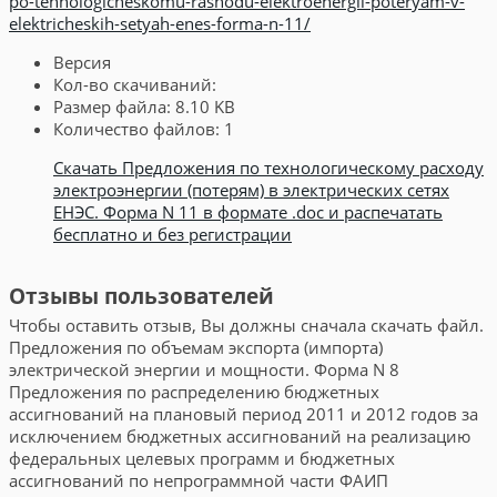
po-tehnologicheskomu-rashodu-elektroenergii-poteryam-v-
elektricheskih-setyah-enes-forma-n-11/
Версия
Кол-во скачиваний:
Размер файла:
8.10 KB
Количество файлов:
1
Скачать Предложения по технологическому расходу
электроэнергии (потерям) в электрических сетях
ЕНЭС. Форма N 11 в формате .doc и распечатать
бесплатно и без регистрации
Отзывы пользователей
Чтобы оставить отзыв, Вы должны сначала скачать файл.
Предложения по объемам экспорта (импорта)
электрической энергии и мощности. Форма N 8
Предложения по распределению бюджетных
ассигнований на плановый период 2011 и 2012 годов за
исключением бюджетных ассигнований на реализацию
федеральных целевых программ и бюджетных
ассигнований по непрограммной части ФАИП