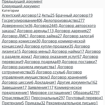
Предыдущий документ
Следующий документ
Категории
Агентский договор
12
Акты
25
Брачный договор
19
Госрегулирование
406
Делопроизводство
277
Доверенности
36
Договор
2445
Договор авторского
заказа
7
Договор аренды
113
Договор дарения
27
Договор ДМС
1
Договор займа
27
Договор залога
4
Договор комиссии
30
Договор коммерческой
концессии
3
Договор купли-продажи
35
Договор
лизинга
15
Договор мены
3
Договор найма
17
Договор
о разделе дома
1
Договор оказания услуг
67
Договор
перевозки
9
Договор подряда
49
Договор поставки
7
Договор раздела имущества
1
Договор
сотрудничества
35
Договор ссуды
6
Договор
управления имуществом
3
Договор хранения
6
Договор цессии
6
Докладная
1
Другие документы
162
Завещания
17
Заявления
117
Коммерческое
предложение
1
Мировое соглашение
1
Образец
42797
Отраслевые
351
Персональные
297
Почтовый перевод
1
Претензии
5
Приказы
32
Рекомендательное письмо
1