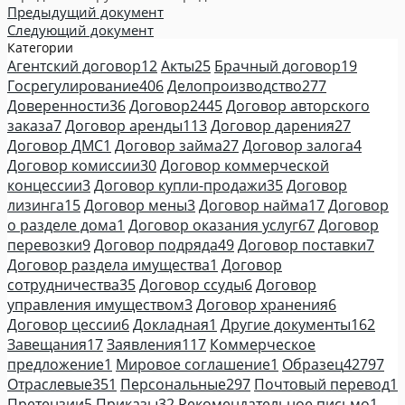
Предыдущий документ
Следующий документ
Категории
Агентский договор
12
Акты
25
Брачный договор
19
Госрегулирование
406
Делопроизводство
277
Доверенности
36
Договор
2445
Договор авторского
заказа
7
Договор аренды
113
Договор дарения
27
Договор ДМС
1
Договор займа
27
Договор залога
4
Договор комиссии
30
Договор коммерческой
концессии
3
Договор купли-продажи
35
Договор
лизинга
15
Договор мены
3
Договор найма
17
Договор
о разделе дома
1
Договор оказания услуг
67
Договор
перевозки
9
Договор подряда
49
Договор поставки
7
Договор раздела имущества
1
Договор
сотрудничества
35
Договор ссуды
6
Договор
управления имуществом
3
Договор хранения
6
Договор цессии
6
Докладная
1
Другие документы
162
Завещания
17
Заявления
117
Коммерческое
предложение
1
Мировое соглашение
1
Образец
42797
Отраслевые
351
Персональные
297
Почтовый перевод
1
Претензии
5
Приказы
32
Рекомендательное письмо
1