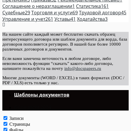
Соглашение о неразглашении
1
Статистика
161
Судебные
29
Торговля и услуги
69
Трудовой договор
45
Управление и учет
261
Уставы
41
Ходатайства
3
На нашем сайте каждый может бесплатно скачать образец
интересующего договора или шаблон документа для ворда, база
договоров пополняется регулярно. В нашей базе более 10000
различных договоров и документов.
Если вами замечена неточность в любом договоре, либо
невозможность функции “скачать” какого-либо договора,
напишите пожалуйста на почту
info@docspapers.ru
Многие документы (WORD / EXCEL) в таких форматах (DOC /
PDF / XLS) есть только у нас.
Шаблоны документов
©Copyright 2024.
Записи
Страницы
Файлы