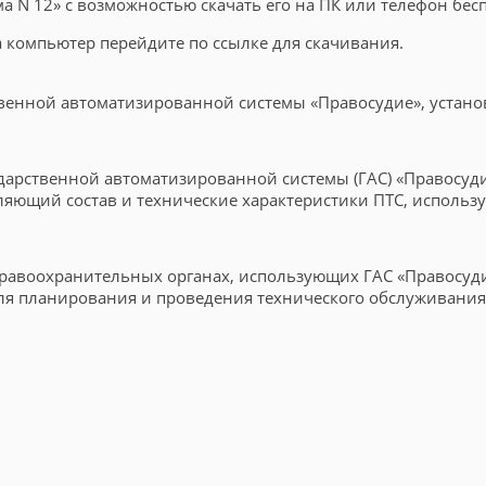
а N 12» с возможностью скачать его на ПК или телефон бес
на компьютер перейдите по ссылке для скачивания.
венной автоматизированной системы «Правосудие», устано
дарственной автоматизированной системы (ГАС) «Правосуди
ляющий состав и технические характеристики ПТС, использу
правоохранительных органах, использующих ГАС «Правосуди
для планирования и проведения технического обслуживания