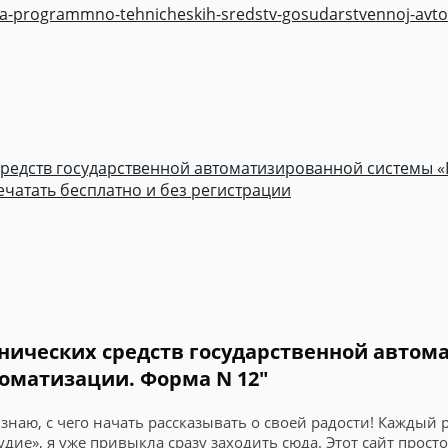
iya-programmno-tehnicheskih-sredstv-gosudarstvennoj-avto
редств государственной автоматизированной системы «П
ечатать бесплатно и без регистрации
нических средств государственной автом
томатизации. Форма N 12"
е знаю, с чего начать рассказывать о своей радости! Каждый
дие», я уже привыкла сразу заходить сюда. Этот сайт прос