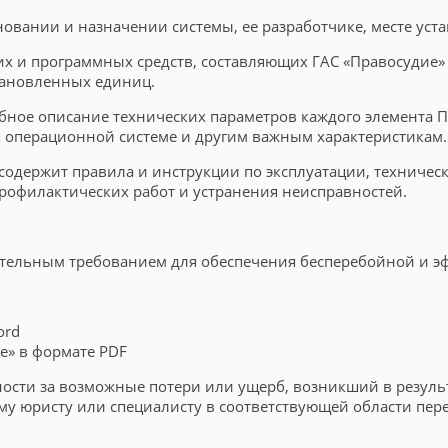
вании и назначении системы, ее разработчике, месте уста
их и программных средств, составляющих ГАС «Правосудие» 
тановленных единиц.
бное описание технических параметров каждого элемента П
к операционной системе и другим важным характеристикам.
содержит правила и инструкции по эксплуатации, техничес
рофилактических работ и устранения неисправностей.
ательным требованием для обеспечения бесперебойной и э
ord
е» в формате PDF
нности за возможные потери или ущерб, возникший в резул
му юристу или специалисту в соответствующей области пер