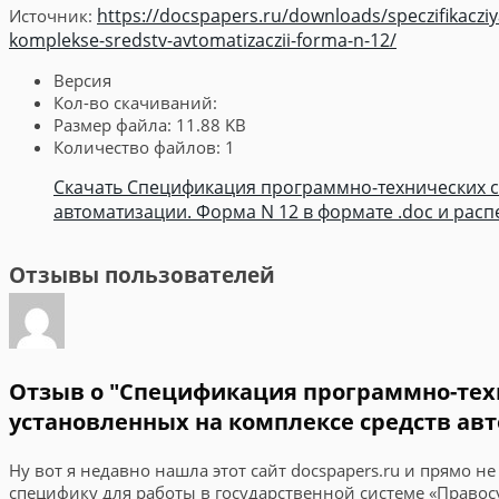
https://docspapers.ru/downloads/speczifikacz
Источник:
komplekse-sredstv-avtomatizaczii-forma-n-12/
Версия
Кол-во скачиваний:
Размер файла:
11.88 KB
Количество файлов:
1
Скачать Спецификация программно-технических с
автоматизации. Форма N 12 в формате .doc и расп
Отзывы пользователей
Отзыв о "Спецификация программно-тех
установленных на комплексе средств ав
Ну вот я недавно нашла этот сайт docspapers.ru и прямо н
специфику для работы в государственной системе «Правосу