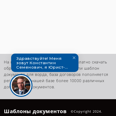
На нашем сайте каждый может бесплатно скачать
образец интересующего договора или шаблон
документа для ворда, база договоров пополняется
регулярно. В нашей базе более 10000 различных
договоров и документов.
Шаблоны документов
©Copyright 2024.