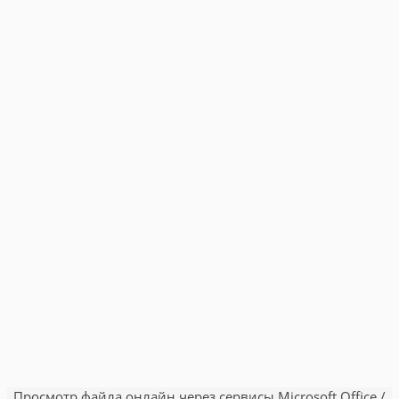
Просмотр файла онлайн через сервисы Microsoft Office /