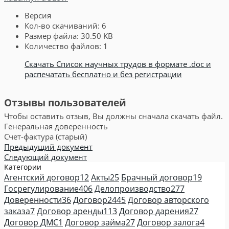
Версия
Кол-во скачиваний:
6
Размер файла:
30.50 KB
Количество файлов:
1
Скачать Список научных трудов в формате .doc и
распечатать бесплатно и без регистрации
Отзывы пользователей
Чтобы оставить отзыв, Вы должны сначала скачать файл.
Генеральная доверенность
Счет-фактура (старый)
Предыдущий документ
Следующий документ
Категории
Агентский договор
12
Акты
25
Брачный договор
19
Госрегулирование
406
Делопроизводство
277
Доверенности
36
Договор
2445
Договор авторского
заказа
7
Договор аренды
113
Договор дарения
27
Договор ДМС
1
Договор займа
27
Договор залога
4