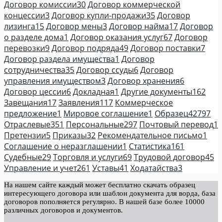
Договор комиссии
30
Договор коммерческой
концессии
3
Договор купли-продажи
35
Договор
лизинга
15
Договор мены
3
Договор найма
17
Договор
о разделе дома
1
Договор оказания услуг
67
Договор
перевозки
9
Договор подряда
49
Договор поставки
7
Договор раздела имущества
1
Договор
сотрудничества
35
Договор ссуды
6
Договор
управления имуществом
3
Договор хранения
6
Договор цессии
6
Докладная
1
Другие документы
162
Завещания
17
Заявления
117
Коммерческое
предложение
1
Мировое соглашение
1
Образец
42797
Отраслевые
351
Персональные
297
Почтовый перевод
1
Претензии
5
Приказы
32
Рекомендательное письмо
1
Соглашение о неразглашении
1
Статистика
161
Судебные
29
Торговля и услуги
69
Трудовой договор
45
Управление и учет
261
Уставы
41
Ходатайства
3
На нашем сайте каждый может бесплатно скачать образец
интересующего договора или шаблон документа для ворда, база
договоров пополняется регулярно. В нашей базе более 10000
различных договоров и документов.