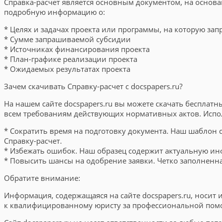
Справка-расчет является основным документом, на основ
подробную информацию о:
* Целях и задачах проекта или программы, на которую за
* Сумме запрашиваемой субсидии
* Источниках финансирования проекта
* План-графике реализации проекта
* Ожидаемых результатах проекта
Зачем скачивать Справку-расчет с docspapers.ru?
На нашем сайте docspapers.ru вы можете скачать бесплат
всем требованиям действующих нормативных актов. Испол
* Сократить время на подготовку документа. Наш шаблон 
Справку-расчет.
* Избежать ошибок. Наш образец содержит актуальную ин
* Повысить шансы на одобрение заявки. Четко заполненн
Обратите внимание:
Информация, содержащаяся на сайте docspapers.ru, носит
к квалифицированному юристу за профессиональной помо