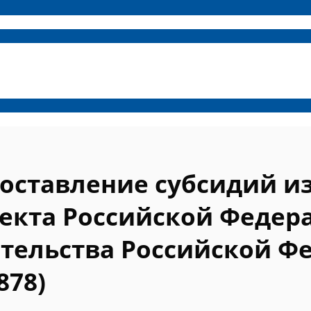
доставление субсидий и
екта Российской Федера
ельства Российской Фед
878)