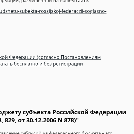
формации, размещенной на нашем сайте.
dzhetu-subekta-rossijskoj-federaczii-soglasno-
ской Федерации (согласно Постановлениям
чатать бесплатно и без регистрации
бюджету субъекта Российской Федерации
29, от 30.12.2006 N 878)"
тавление субсидий из федерального бюджета – это