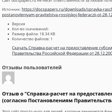
Сайт docspapers.ru не несет ответственности за любые п
https://docspapers.ru/downloads/spravka-rasche
Источник:
postanovleniyam-pravitelstva-rossijskoj-federaczii-ot-28-1
Версия
Кол-во скачиваний:
Размер файла:
18.34 KB
Количество файлов:
1
Скачать Справка-расчет на предоставление субс
Правительства Российской Федерации от 28.12.2006 
Отзывы пользователей
Отзыв о "Справка-расчет на предоставл
(согласно Постановлениям Правительства Р
Этот сайт просто чудо для людей, которые занимаются фи