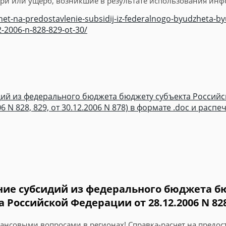
отери или ущерб, возникшие в результате использования ин
t-na-predostavlenie-subsidij-iz-federalnogo-byudzheta-byu
2-2006-n-828-829-ot-30/
идий из федерального бюджета бюджету субъекта Россий
N 828, 829, от 30.12.2006 N 878) в формате .doc и распе
ение субсидий из федерального бюджета 
оссийской Федерации от 28.12.2006 N 828, 8
нансовыми вопросами в регионах! Справка-расчет на предос