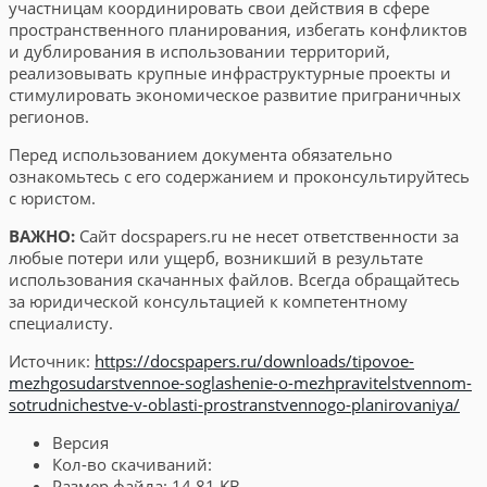
участницам координировать свои действия в сфере
пространственного планирования, избегать конфликтов
и дублирования в использовании территорий,
реализовывать крупные инфраструктурные проекты и
стимулировать экономическое развитие приграничных
регионов.
Перед использованием документа обязательно
ознакомьтесь с его содержанием и проконсультируйтесь
с юристом.
ВАЖНО:
Сайт docspapers.ru не несет ответственности за
любые потери или ущерб, возникший в результате
использования скачанных файлов. Всегда обращайтесь
за юридической консультацией к компетентному
специалисту.
Источник:
https://docspapers.ru/downloads/tipovoe-
mezhgosudarstvennoe-soglashenie-o-mezhpravitelstvennom-
sotrudnichestve-v-oblasti-prostranstvennogo-planirovaniya/
Версия
Кол-во скачиваний:
Размер файла:
14.81 KB