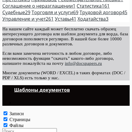
Соглашение о неразглашении
1
Статистика
161
Судебные
29
Торговля и услуги
69
Трудовой договор
45
Управление и учет
261
Уставы
41
Ходатайства
3
На нашем сайте каждый может бесплатно скачать образец
интересующего договора или шаблон документа для ворда, база
договоров пополняется регулярно. В нашей базе более 10000
различных договоров и документов.
Если вами замечена неточность в любом договоре, либо
невозможность функции “скачать” какого-либо договора,
напишите пожалуйста на почту
info@docspapers.ru
Многие документы (WORD / EXCEL) в таких форматах (DOC /
PDF / XLS) есть только у нас.
Шаблоны документов
©Copyright 2024.
Записи
Страницы
Файлы