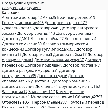
Предыдущий документ
Следующий документ
Категории
Агентский договор
12
Акты
25
Брачный договор
19
Госрегулирование
406
Делопроизводство
277
Доверенности
36
Договор
2445
Договор авторского
заказа
7
Договор аренды
113
Договор дарения
27
Договор ДМС
1
Договор займа
27
Договор залога
4
Договор комиссии
30
Договор коммерческой
концессии
3
Договор купли-продажи
35
Договор
лизинга
15
Договор мены
3
Договор найма
17
Договор
о разделе дома
1
Договор оказания услуг
67
Договор
перевозки
9
Договор подряда
49
Договор поставки
7
Договор раздела имущества
1
Договор
сотрудничества
35
Договор ссуды
6
Договор
управления имуществом
3
Договор хранения
6
Договор цессии
6
Докладная
1
Другие документы
162
Завещания
17
Заявления
117
Коммерческое
предложение
1
Мировое соглашение
1
Образец
42797
Отраслевые
351
Персональные
297
Почтовый перевод
1
Претензии
5
Приказы
32
Рекомендательное письмо
1