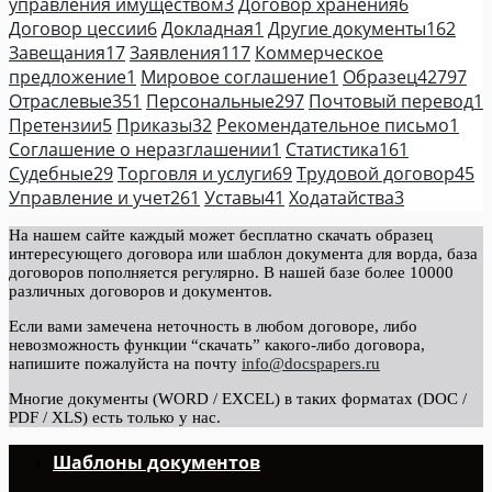
управления имуществом
3
Договор хранения
6
Договор цессии
6
Докладная
1
Другие документы
162
Завещания
17
Заявления
117
Коммерческое
предложение
1
Мировое соглашение
1
Образец
42797
Отраслевые
351
Персональные
297
Почтовый перевод
1
Претензии
5
Приказы
32
Рекомендательное письмо
1
Соглашение о неразглашении
1
Статистика
161
Судебные
29
Торговля и услуги
69
Трудовой договор
45
Управление и учет
261
Уставы
41
Ходатайства
3
На нашем сайте каждый может бесплатно скачать образец
интересующего договора или шаблон документа для ворда, база
договоров пополняется регулярно. В нашей базе более 10000
различных договоров и документов.
Если вами замечена неточность в любом договоре, либо
невозможность функции “скачать” какого-либо договора,
напишите пожалуйста на почту
info@docspapers.ru
Многие документы (WORD / EXCEL) в таких форматах (DOC /
PDF / XLS) есть только у нас.
Шаблоны документов