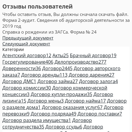
Отзывы пользователей
Чтобы оставить отзыв, Вы должны сначала скачать файл.
Форма 2-аудит. Сведения об аудиторской деятельности за
2019 год
Справка о рождении из ЗАГСа. Форма № 24
Предыдущий документ
Следующий документ
Категории
Агентский договор
12
Акты
25
Брачный договор
19
Госрегулирование
406
Делопроизводство
277
Доверенности
36
Договор
2445
Договор авторского
заказа
7
Договор аренды
113
Договор дарения
27
Договор ДМС
1
Договор займа
27
Договор залога
4
Договор комиссии
30
Договор коммерческой
концессии
3
Договор купли-продажи
35
Договор
лизинга
15
Договор мены
3
Договор найма
17
Договор
о разделе дома
1
Договор оказания услуг
67
Договор
перевозки
9
Договор подряда
49
Договор поставки
7
Договор раздела имущества
1
Договор
сотрудничества
35
Договор ссуды
6
Договор