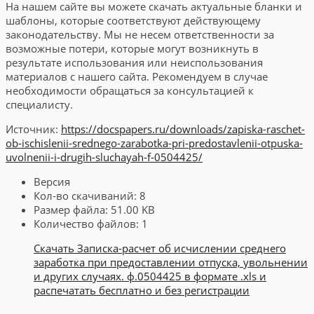
На нашем сайте вы можете скачать актуальные бланки и
шаблоны, которые соответствуют действующему
законодательству. Мы не несем ответственности за
возможные потери, которые могут возникнуть в
результате использования или неиспользования
материалов с нашего сайта. Рекомендуем в случае
необходимости обращаться за консультацией к
специалисту.
Источник:
https://docspapers.ru/downloads/zapiska-raschet-
ob-ischislenii-srednego-zarabotka-pri-predostavlenii-otpuska-
uvolnenii-i-drugih-sluchayah-f-0504425/
Версия
Кол-во скачиваний:
8
Размер файла:
51.00 KB
Количество файлов:
1
Скачать Записка-расчет об исчислении среднего
заработка при предоставлении отпуска, увольнении
и других случаях. ф.0504425 в формате .xls и
распечатать бесплатно и без регистрации