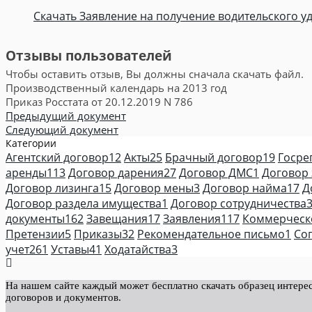
Скачать Заявление на получение водительского уд
Отзывы пользователей
Чтобы оставить отзыв, Вы должны сначала скачать файл.
Производственный календарь на 2013 год
Приказ Росстата от 20.12.2019 N 786
Предыдущий документ
Следующий документ
Категории
Агентский договор
12
Акты
25
Брачный договор
19
Госре
аренды
113
Договор дарения
27
Договор ДМС
1
Договор
Договор лизинга
15
Договор мены
3
Договор найма
17
Д
Договор раздела имущества
1
Договор сотрудничества
документы
162
Завещания
17
Заявления
117
Коммерческ
Претензии
5
Приказы
32
Рекомендательное письмо
1
Со
учет
261
Уставы
41
Ходатайства
3
На нашем сайте каждый может бесплатно скачать образец интерес
договоров и документов.