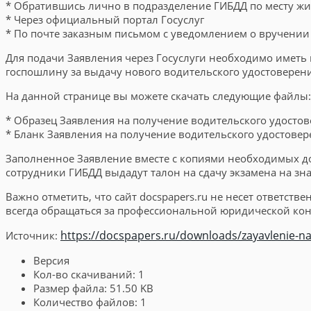
* Обратившись лично в подразделение ГИБДД по месту жи
* Через официальный портал Госуслуг
* По почте заказным письмом с уведомлением о вручении
Для подачи Заявления через Госуслуги необходимо иметь 
госпошлину за выдачу нового водительского удостоверени
На данной странице вы можете скачать следующие файлы:
* Образец Заявления на получение водительского удостов
* Бланк Заявления на получение водительского удостовер
Заполненное Заявление вместе с копиями необходимых док
сотрудники ГИБДД выдадут талон на сдачу экзамена на зн
Важно отметить, что сайт docspapers.ru не несет ответс
всегда обращаться за профессиональной юридической кон
https://docspapers.ru/downloads/zayavlenie-na-
Источник:
Версия
Кол-во скачиваний:
1
Размер файла:
51.50 KB
Количество файлов:
1