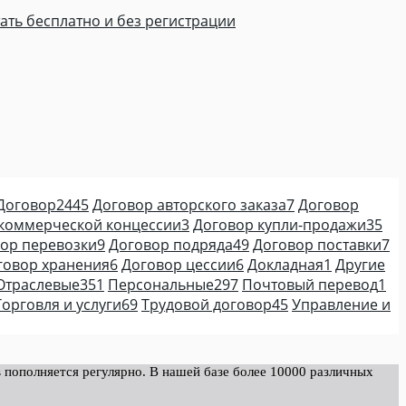
ать бесплатно и без регистрации
Договор
2445
Договор авторского заказа
7
Договор
коммерческой концессии
3
Договор купли-продажи
35
ор перевозки
9
Договор подряда
49
Договор поставки
7
говор хранения
6
Договор цессии
6
Докладная
1
Другие
Отраслевые
351
Персональные
297
Почтовый перевод
1
Торговля и услуги
69
Трудовой договор
45
Управление и
 пополняется регулярно. В нашей базе более 10000 различных