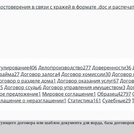
остоверения в связи с кражей в формате .doc и распечат
гулирование
406
Делопроизводство
277
Доверенности
36
 займа
27
Договор залога
4
Договор комиссии
30
Договор 
оговор о разделе дома
1
Договор оказания услуг
67
Догов
35
Договор ссуды
6
Договор управления имуществом
3
До
ое предложение
1
Мировое соглашение
1
Образец
42797
глашение о неразглашении
1
Статистика
161
Судебные
29
ующего договора или шаблон документа для ворда, база договоров