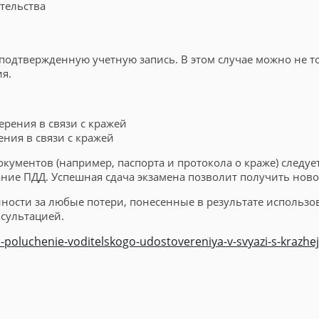
тельства
подтвержденную учетную запись. В этом случае можно не то
я.
ерения в связи с кражей
ения в связи с кражей
ументов (например, паспорта и протокола о краже) следуе
ание ПДД. Успешная сдача экзамена позволит получить ново
твенности за любые потери, понесенные в результате испол
сультацией.
poluchenie-voditelskogo-udostovereniya-v-svyazi-s-krazhej