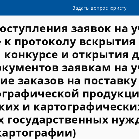
Задать вопрос юристу
оступления заявок на у
 к протоколу вскрытия
м конкурсе и открытия 
кументов заявкам на у
ие заказов на поставку
ографической продукц
ких и картографических
х государственных нуж
картографии)