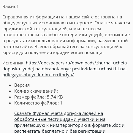
Важно!
Справочная информация на нашем сайте основана на
общедоступных источниках в интернете. Она не является
юридической консультацией, и мы не несем
ответственности за любые потери или ущерб, возникшие
в результате использования информации, размещенной
на этом сайте. Всегда обращайтесь за консультацией к
юристу для получения юридической помощи.
Источник:
https://docspapers.ru/downloads/zhurnal-ucheta-
dopuska-lyudej-na-obrabotannye-pesticzidami-uchastki-i-na-
prilegayushhuyu-k-nim-territoriyu/
Версия
Кол-во скачиваний:
Размер файла:
5.74 KB
Количество файлов:
1
Скачать Журнал учета допуска людей на
обработанные пестицидами участки и на
прилегающую к ним территорию в формате .doc и
распечатать бесплатно и без регистрации