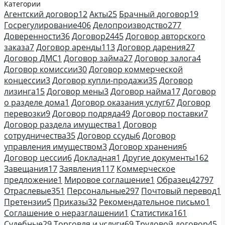
Категории
Агентский договор
12
Акты
25
Брачный договор
19
Госрегулирование
406
Делопроизводство
277
Доверенности
36
Договор
2445
Договор авторского
заказа
7
Договор аренды
113
Договор дарения
27
Договор ДМС
1
Договор займа
27
Договор залога
4
Договор комиссии
30
Договор коммерческой
концессии
3
Договор купли-продажи
35
Договор
лизинга
15
Договор мены
3
Договор найма
17
Договор
о разделе дома
1
Договор оказания услуг
67
Договор
перевозки
9
Договор подряда
49
Договор поставки
7
Договор раздела имущества
1
Договор
сотрудничества
35
Договор ссуды
6
Договор
управления имуществом
3
Договор хранения
6
Договор цессии
6
Докладная
1
Другие документы
162
Завещания
17
Заявления
117
Коммерческое
предложение
1
Мировое соглашение
1
Образец
42797
Отраслевые
351
Персональные
297
Почтовый перевод
1
Претензии
5
Приказы
32
Рекомендательное письмо
1
Соглашение о неразглашении
1
Статистика
161
Судебные
29
Торговля и услуги
69
Трудовой договор
45