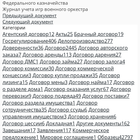
Федерального казначейства
Журнал учета игр военного оркестра
Предыдущий документ
Следующий документ
Категории
Агентский договор
12
Акты
25
Брачный договор
19
Госрегулирование
406
Делопроизводство
277
Доверенности
36
Договор
2445
Договор авторского
заказа
7
Договор аренды
113
Договор дарения
27
Договор ДМС
1
Договор займа
27
Договор залога
4
Договор комиссии
30
Договор коммерческой
концессии
3
Договор купли-продажи
35
Договор
лизинга
15
Договор мены
3
Договор найма
17
Договор
о разделе дома
1
Договор оказания услуг
67
Договор
перевозки
9
Договор подряда
49
Договор поставки
7
Договор раздела имущества
1
Договор
сотрудничества
35
Договор ссуды
6
Договор
управления имуществом
3
Договор хранения
6
Договор цессии
6
Докладная
1
Другие документы
162
Завещания
17
Заявления
117
Коммерческое
предложение
1
Мировое соглашение
1
Образец
42797