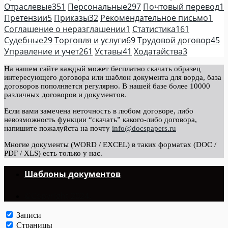
Отраслевые
351
Персональные
297
Почтовый перевод
1
Претензии
5
Приказы
32
Рекомендательное письмо
1
Соглашение о неразглашении
1
Статистика
161
Судебные
29
Торговля и услуги
69
Трудовой договор
45
Управление и учет
261
Уставы
41
Ходатайства
3
На нашем сайте каждый может бесплатно скачать образец
интересующего договора или шаблон документа для ворда, база
договоров пополняется регулярно. В нашей базе более 10000
различных договоров и документов.
Если вами замечена неточность в любом договоре, либо
невозможность функции “скачать” какого-либо договора,
напишите пожалуйста на почту
info@docspapers.ru
Многие документы (WORD / EXCEL) в таких форматах (DOC /
PDF / XLS) есть только у нас.
Шаблоны документов
©Copyright 2024.
Записи
Страницы