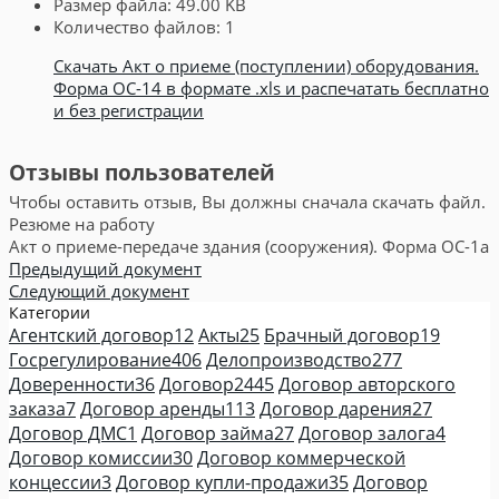
Размер файла:
49.00 KB
Количество файлов:
1
Скачать Акт о приеме (поступлении) оборудования.
Форма ОС-14 в формате .xls и распечатать бесплатно
и без регистрации
Отзывы пользователей
Чтобы оставить отзыв, Вы должны сначала скачать файл.
Резюме на работу
Акт о приеме-передаче здания (сооружения). Форма ОС-1а
Предыдущий документ
Следующий документ
Категории
Агентский договор
12
Акты
25
Брачный договор
19
Госрегулирование
406
Делопроизводство
277
Доверенности
36
Договор
2445
Договор авторского
заказа
7
Договор аренды
113
Договор дарения
27
Договор ДМС
1
Договор займа
27
Договор залога
4
Договор комиссии
30
Договор коммерческой
концессии
3
Договор купли-продажи
35
Договор