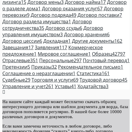
лизинга
15
Договор мены
3
Договор найма
17
Договор
о разделе дома
1
Договор оказания услуг
67
Договор
перевозки
9
Договор подряда
49
Договор поставки
7
Договор раздела имущества
1
Договор
сотрудничества
35
Договор ссуды
6
Договор
управления имуществом
3
Договор хранения
6
Договор цессии
6
Докладная
1
Другие документы
162
Завещания
17
Заявления
117
Коммерческое
предложение
1
Мировое соглашение
1
Образец
42797
Отраслевые
351
Персональные
297
Почтовый перевод
1
Претензии
5
Приказы
32
Рекомендательное письмо
1
Соглашение о неразглашении
1
Статистика
161
Судебные
29
Торговля и услуги
69
Трудовой договор
45
Управление и учет
261
Уставы
41
Ходатайства
3
На нашем сайте каждый может бесплатно скачать образец
интересующего договора или шаблон документа для ворда, база
договоров пополняется регулярно. В нашей базе более 10000
различных договоров и документов.
Если вами замечена неточность в любом договоре, либо
невозможность функции “скачать” какого-либо договора,