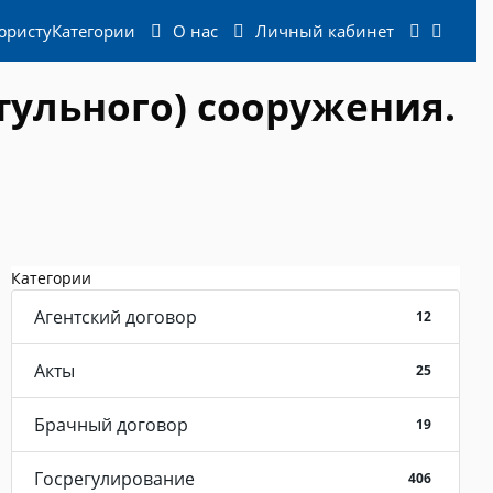
юристу
Категории
О нас
Личный кабинет
тульного) сооружения.
Категории
Агентский договор
12
Акты
25
Брачный договор
19
Госрегулирование
406