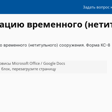
Задать вопрос 
атацию временного (нети
ию временного (нетитульного) сооружения. Форма КС-8
исы Microsoft Office / Google Docs
 блок, перезагрузите страницу