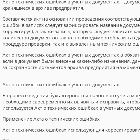
Акт о технических ошибках в учетных документах – доку
хранящиеся в архиве предприятия.
Составляется акт на основании проведения соответствую
ошибок в записях следует зафиксировать название докуме
корректируя), а так же запись, которую следует записать
количество документов так же необходимо отобразить в д
процедуре проверки, так и к выявленным техническим ош
Акт о технических ошибках в учетных документах в обяз
если в документ были внесены какие-либо изменения, да
за сохранность документов архива предприятия на момен
Акт о технических ошибках в учетных документах
В процессе ведения бухгалтерского и налогового учета м
необходимо своевременно их выявить и исправить, чтоб
используется Акт о технических ошибках в учетных докуме
Применение Акта о технических ошибках
Акт о технических ошибках используют для корректировк