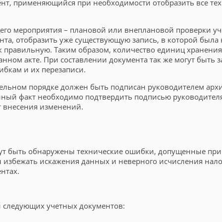
мент, применяющийся при необходимости отобразить все те
щего мероприятия – плановой или внеплановой проверки у
нта, отобразить уже существующую запись, в которой была 
 как правильную. Таким образом, количество единиц хранен
анном акте. При составлении документа так же могут быть
ибкам и их перезаписи.
ательном порядке должен быть подписан руководителем арх
нный факт необходимо подтвердить подписью руководителя 
т внесения изменений.
огут быть обнаружены технические ошибки, допущенные при 
ы избежать искажения данных и неверного исчисления нал
нтах.
и следующих учетных документов: