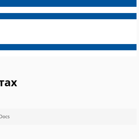
тах
Docs