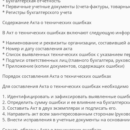
* Бухгалтерская отчетность
* Первичные учетные документы (счета-фактуры, товарные
* Регистры бухгалтерского учета
Содержание Акта о технических ошибках
В Акт о технических ошибках включают следующую инфо
* Наименование и реквизиты организации, составившей а
* Номер и дату составления акта
* Список выявленных технических ошибок с указанием п
* Подписи ответственных лиц (главного бухгалтера, руков
* Приложение (копии документов, содержащих ошибки)
Порядок составления Акта о технических ошибках
Для составления Акта о технических ошибках необходимо
1. Идентифицировать и зафиксировать выявленные ошиб
2. Определить сумму ошибки и ее влияние на бухгалтерск
3. Составить Акт в двух экземплярах и подписать его.
4. Направить акт всем заинтересованным сторонам (руков
5. Внести исправления в учетные документы на основании
Скачать образцы Акта о технических ошибках