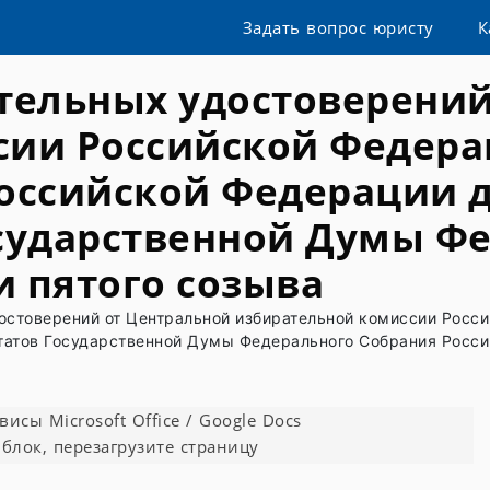
Задать вопрос юристу
К
тельных удостоверений
сии Российской Федера
оссийской Федерации д
сударственной Думы Ф
 пятого созыва
остоверений от Центральной избирательной комиссии Росс
татов Государственной Думы Федерального Собрания Росси
сы Microsoft Office / Google Docs
блок, перезагрузите страницу