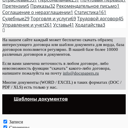
Претензии
5
Приказы
32
Рекомендательное письмо
1
Соглашение о неразглашении
1
Статистика
161
Судебные
29
Торговля и услуги
69
Трудовой договор
45
Управление и учет
261
Уставы
41
Ходатайства
3
На нашем сайте каждый может бесплатно скачать образец
интересующего договора или шаблон документа для ворда, база
договоров пополняется регулярно. В нашей базе более 10000
различных договоров и документов.
Если вами замечена неточность в любом договоре, либо
невозможность функции “скачать” какого-либо договора,
напишите пожалуйста на почту
info@docspapers.ru
Многие документы (WORD / EXCEL) в таких форматах (DOC /
PDF / XLS) есть только у нас.
Шаблоны документов
©Copyright 2024.
Записи
Страницы