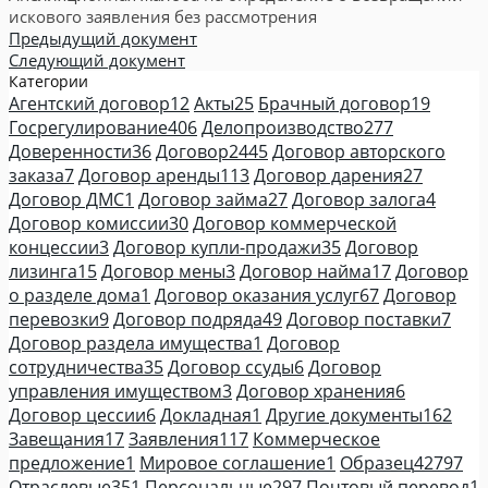
искового заявления без рассмотрения
Предыдущий документ
Следующий документ
Категории
Агентский договор
12
Акты
25
Брачный договор
19
Госрегулирование
406
Делопроизводство
277
Доверенности
36
Договор
2445
Договор авторского
заказа
7
Договор аренды
113
Договор дарения
27
Договор ДМС
1
Договор займа
27
Договор залога
4
Договор комиссии
30
Договор коммерческой
концессии
3
Договор купли-продажи
35
Договор
лизинга
15
Договор мены
3
Договор найма
17
Договор
о разделе дома
1
Договор оказания услуг
67
Договор
перевозки
9
Договор подряда
49
Договор поставки
7
Договор раздела имущества
1
Договор
сотрудничества
35
Договор ссуды
6
Договор
управления имуществом
3
Договор хранения
6
Договор цессии
6
Докладная
1
Другие документы
162
Завещания
17
Заявления
117
Коммерческое
предложение
1
Мировое соглашение
1
Образец
42797
Отраслевые
351
Персональные
297
Почтовый перевод
1