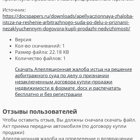
Источник:
https://docspapers.ru/downloads/apellyaczionnaya-zhaloba-
istcza-na-reshenie-arbitrazhnogo-suda-po-delu-o-priznanii-
nezaklyuchennym-dogovora-kupli-prodazhi-nedvizhimosti/
Версия
Кол-во скачиваний:
1
Размер файла:
22.18 KB
Количество файлов:
1
Скачать Апелляционная жалоба истца на решение
арбитражного суда по делу о признании
незаключенным договора купли-продажи
недвижимости в формате .docx и распечатать
бесплатно и без регистрации
Отзывы пользователей
Чтобы оставить отзыв, Вы должны сначала скачать файл.
Акт приема передачи автомобиля (по договору купли
продажи)
Апелляционная жалоба на определение о возвращении