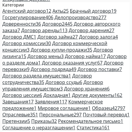
Категории
Агентский договор
12
Акты
25
Брачный договор
19
Госрегулирование
406
Делопроизводство
277
Доверенности
36
Договор
2445
Договор авторского
заказа
7
Договор аренды
113
Договор дарения
27
Договор ДМС
1
Договор займа
27
Договор залога
4
Договор комиссии
30
Договор коммерческой
концессии
3
Договор купли-продажи
35
Договор
лизинга
15
Договор мены
3
Договор найма
17
Договор
о разделе дома
1
Договор оказания услуг
67
Договор
перевозки
9
Договор подряда
49
Договор поставки
7
Договор раздела имущества
1
Договор
сотрудничества
35
Договор ссуды
6
Договор
управления имуществом
3
Договор хранения
6
Договор цессии
6
Докладная
1
Другие документы
162
Завещания
17
Заявления
117
Коммерческое
предложение
1
Мировое соглашение
1
Образец
42797
Отраслевые
351
Персональные
297
Почтовый перевод
1
Претензии
5
Приказы
32
Рекомендательное письмо
1
Соглашение о неразглашении
1
Статистика
161