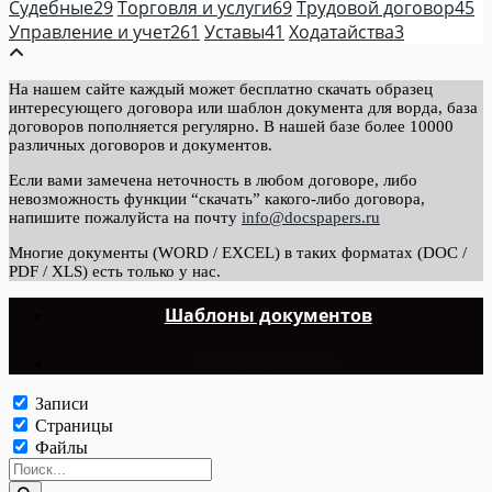
Судебные
29
Торговля и услуги
69
Трудовой договор
45
Управление и учет
261
Уставы
41
Ходатайства
3
На нашем сайте каждый может бесплатно скачать образец
интересующего договора или шаблон документа для ворда, база
договоров пополняется регулярно. В нашей базе более 10000
различных договоров и документов.
Если вами замечена неточность в любом договоре, либо
невозможность функции “скачать” какого-либо договора,
напишите пожалуйста на почту
info@docspapers.ru
Многие документы (WORD / EXCEL) в таких форматах (DOC /
PDF / XLS) есть только у нас.
Шаблоны документов
©Copyright 2024.
Записи
Страницы
Файлы