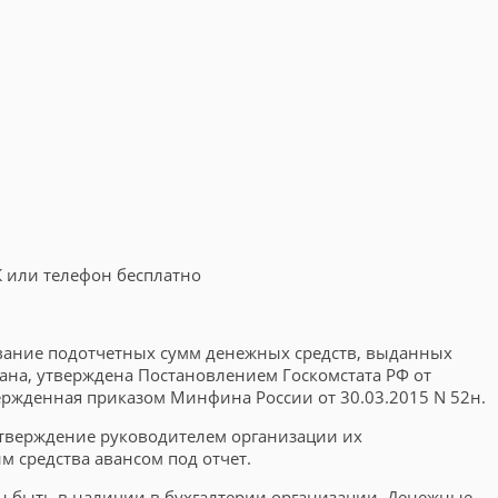
К или телефон бесплатно
ование подотчетных сумм денежных средств, выданных
ана, утверждена Постановлением Госкомстата РФ от
ержденная приказом Минфина России от 30.03.2015 N 52н.
дтверждение руководителем организации их
 средства авансом под отчет.
ен быть в наличии в бухгалтерии организации. Денежные