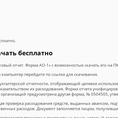
сплатно.
ачать бесплатно
совый отчет. Форма АО-1» с возможностью скачать его на П
на компьютер перейдите по ссылке для скачивания.
бухгалтерской отчетности, отображающий целевое использ
казательством их расходования. Форма отчета унифициров
 организаций предусмотрена другая форма, № 0504505, утв
щая проверка расходования средств, выданных авансом, по
венных расходов. Документ заполняется лицом, получившим
утверждается приказом о подотчетных лицах, который долж