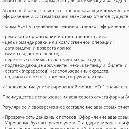
Авансовый отчет: форма АО-1 для оптимизации расходов
Авансовый отчет является основополагающим документом
оформление и систематизация авансовых отчетов существ
Форма АО-1 устанавливает единый стандарт оформления а
- реквизиты организации и ответственного лица;
- цель командировки или хозяйственной операции;
- дата выдачи и возврата аванса;
- сумма выданного аванса;
- перечень и стоимость понесенных расходов;
- подтверждающие документы (чеки, квитанции, билеты и т.
- остаток (перерасход) неиспользованных средств;
- подписи ответственного лица и руководителя.
Использование унифицированной формы АО-1 значительно 
Преимущества использования авансового отчета формы А
Регулярное и своевременное составление авансовых отче
- Прозрачность денежных потоков. Оформление авансовы
- Упрощение бухгалтерского учета. Стандартизированная ф
- Сокращение рисков злоупотреблений. Четкие процедур