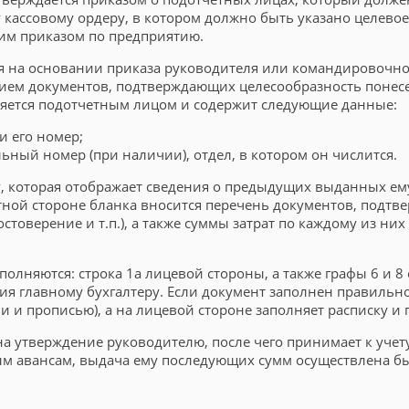
у кассовому ордеру, в котором должно быть указано целево
щим приказом по предприятию.
я на основании приказа руководителя или командировочно
ием документов, подтверждающих целесообразность понесен
лняется подотчетным лицом и содержит следующие данные:
и его номер;
льный номер (при наличии), отдел, в котором он числится.
, которая отображает сведения о предыдущих выданных ему
ратной стороне бланка вносится перечень документов, подт
оверение и т.п.), а также суммы затрат по каждому из них
аполняются: строка 1а лицевой стороны, а также графы 6 и
я главному бухгалтеру. Если документ заполнен правильно,
 и прописью), а на лицевой стороне заполняет расписку и 
на утверждение руководителю, после чего принимает к учет
м авансам, выдача ему последующих сумм осуществлена бы