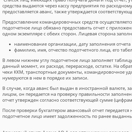
средства выдаются через кассу предприятия по расходном
предоставляется аванс, также утверждается соответствую
Предоставление командировочных средств осуществляетс
подотчетное лицо обязано предоставить отчет с приложен
одном экземпляре с обеих сторон. Лицевая сторона запо
наименование организации, дату заполнения отчета 
фамилию, имя, отчество подотчетного лица, его табе
В левом нижнем углу подотчетное лицо заполняет таблицу
данный момент, их расходе, перерасходе, остатке. На об
чеки ККМ, транспортные документы, командировочное удост
нумеруются в нем в порядке их записи.
В случае, когда аванс был выдан в иностранной валюте, з
лицом, он передается на проверку правильности заполнени
отчет утвержден согласно соответствующей сумме (цифрами
После проверки бухгалтером авансовый отчет передается 
подотчетное лицо имеет задолженность по ранее выданны