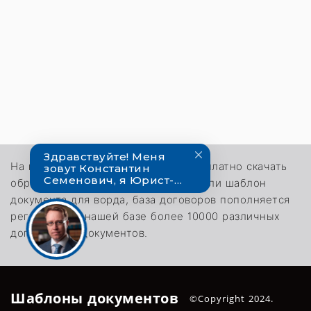
На нашем сайте каждый может бесплатно скачать
образец интересующего договора или шаблон
документа для ворда, база договоров пополняется
регулярно. В нашей базе более 10000 различных
договоров и документов.
Шаблоны документов
©Copyright 2024.