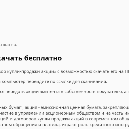
сплатно.
качать бесплатно
вор купли-продажи акций» с возможностью скачать его на П
на компьютер перейдите по ссылке для скачивания.
я передать акции эмитента в собственность покупателю, а 
ных бумаг", акция - эмиссионная ценная бумага, закрепляющ
частие в управлении акционерным обществом и на часть им
кций и договоров купли продажи акций в современном обще
дством обращения и платежа, играют роль кредитного инст