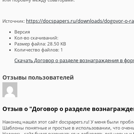
https://docspapers.ru/downloads/dogovor-o-ra
Источник:
Версия
Кол-во скачиваний:
Размер файла:
28.50 KB
Количество файлов:
1
Скачать Договор о разделе вознаграждения в форм
Отзывы пользователей
Отзыв о "Договор о разделе вознагражде
Наконец нашёл этот сайт docspapers.ru! У меня были проб
Шаблоны понятные и простые в использовании, что очень 
Надеюсь, сайт будет развиваться и добавлять всё новые 