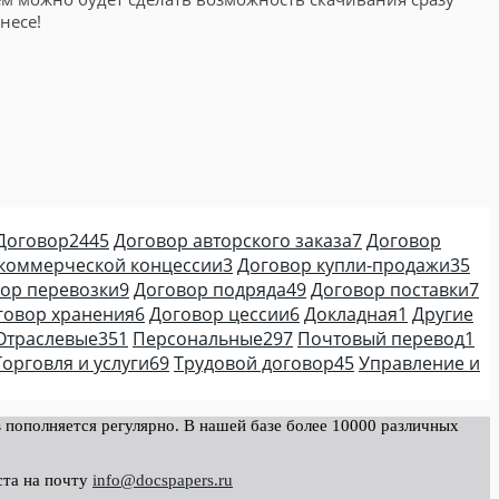
несе!
Договор
2445
Договор авторского заказа
7
Договор
коммерческой концессии
3
Договор купли-продажи
35
ор перевозки
9
Договор подряда
49
Договор поставки
7
говор хранения
6
Договор цессии
6
Докладная
1
Другие
Отраслевые
351
Персональные
297
Почтовый перевод
1
Торговля и услуги
69
Трудовой договор
45
Управление и
 пополняется регулярно. В нашей базе более 10000 различных
ста на почту
info@docspapers.ru