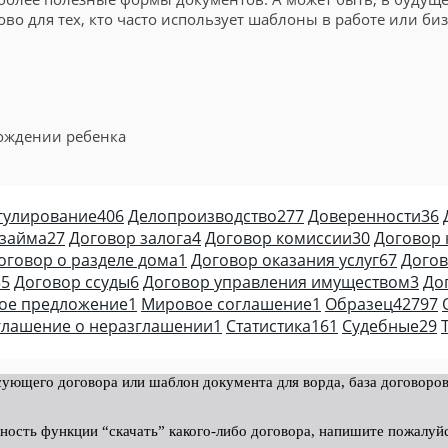
о для тех, кто часто использует шаблоны в работе или биз
ождении ребенка
гулирование
406
Делопроизводство
277
Доверенности
36
 займа
27
Договор залога
4
Договор комиссии
30
Договор 
оговор о разделе дома
1
Договор оказания услуг
67
Догов
35
Договор ссуды
6
Договор управления имуществом
3
До
ое предложение
1
Мировое соглашение
1
Образец
42797
глашение о неразглашении
1
Статистика
161
Судебные
29
ующего договора или шаблон документа для ворда, база договоров
ность функции “скачать” какого-либо договора, напишите пожалуй