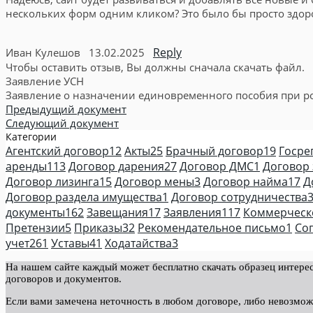
нескольких форм одним кликом? Это было бы просто здоров
Reply
Иван Кулешов
13.02.2025
Чтобы оставить отзыв, Вы должны сначала скачать файл.
Заявление УСН
Заявление о назначении единовременного пособия при р
Предыдущий документ
Следующий документ
Категории
Агентский договор
12
Акты
25
Брачный договор
19
Госре
аренды
113
Договор дарения
27
Договор ДМС
1
Договор
Договор лизинга
15
Договор мены
3
Договор найма
17
Д
Договор раздела имущества
1
Договор сотрудничества
документы
162
Завещания
17
Заявления
117
Коммерческ
Претензии
5
Приказы
32
Рекомендательное письмо
1
Со
учет
261
Уставы
41
Ходатайства
3
На нашем сайте каждый может бесплатно скачать образец интерес
договоров и документов.
Если вами замечена неточность в любом договоре, либо невозмож