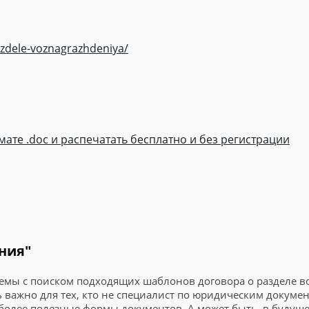
zdele-voznagrazhdeniya/
ате .doc и распечатать бесплатно и без регистрации
ния"
лемы с поиском подходящих шаблонов договора о разделе во
важно для тех, кто не специалист по юридическим докумен
и более полезные формы документов. А может быть, в будущ