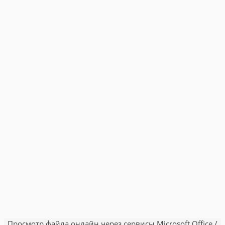
Просмотр файла онлайн через сервисы Microsoft Office /