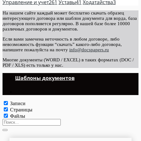
Управление и учет
261
Уставы
41
Ходатайства
3
На нашем сайте каждый может бесплатно скачать образец
интересующего договора или шаблон документа для ворда, база
договоров пополняется регулярно. В нашей базе более 10000
различных договоров и документов.
Если вами замечена неточность в любом договоре, либо
невозможность функции “скачать” какого-либо договора,
напишите пожалуйста на почту
info@docspapers.ru
Многие документы (WORD / EXCEL) в таких форматах (DOC /
PDF / XLS) есть только у нас.
Шаблоны документов
©Copyright 2024.
Записи
Страницы
Файлы