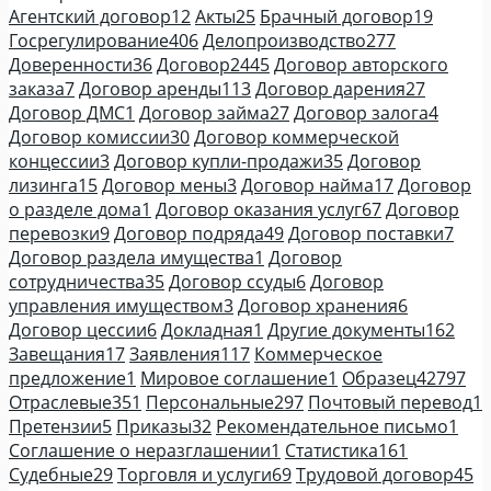
Агентский договор
12
Акты
25
Брачный договор
19
Госрегулирование
406
Делопроизводство
277
Доверенности
36
Договор
2445
Договор авторского
заказа
7
Договор аренды
113
Договор дарения
27
Договор ДМС
1
Договор займа
27
Договор залога
4
Договор комиссии
30
Договор коммерческой
концессии
3
Договор купли-продажи
35
Договор
лизинга
15
Договор мены
3
Договор найма
17
Договор
о разделе дома
1
Договор оказания услуг
67
Договор
перевозки
9
Договор подряда
49
Договор поставки
7
Договор раздела имущества
1
Договор
сотрудничества
35
Договор ссуды
6
Договор
управления имуществом
3
Договор хранения
6
Договор цессии
6
Докладная
1
Другие документы
162
Завещания
17
Заявления
117
Коммерческое
предложение
1
Мировое соглашение
1
Образец
42797
Отраслевые
351
Персональные
297
Почтовый перевод
1
Претензии
5
Приказы
32
Рекомендательное письмо
1
Соглашение о неразглашении
1
Статистика
161
Судебные
29
Торговля и услуги
69
Трудовой договор
45