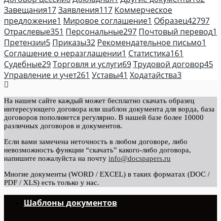
Завещания
17
Заявления
117
Коммерческое
предложение
1
Мировое соглашение
1
Образец
42797
Отраслевые
351
Персональные
297
Почтовый перевод
1
Претензии
5
Приказы
32
Рекомендательное письмо
1
Соглашение о неразглашении
1
Статистика
161
Судебные
29
Торговля и услуги
69
Трудовой договор
45
Управление и учет
261
Уставы
41
Ходатайства
3
На нашем сайте каждый может бесплатно скачать образец
интересующего договора или шаблон документа для ворда, база
договоров пополняется регулярно. В нашей базе более 10000
различных договоров и документов.
Если вами замечена неточность в любом договоре, либо
невозможность функции “скачать” какого-либо договора,
напишите пожалуйста на почту
info@docspapers.ru
Многие документы (WORD / EXCEL) в таких форматах (DOC /
PDF / XLS) есть только у нас.
Шаблоны документов