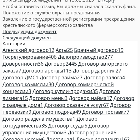
Чтобы оставить отзыв, Вы должны сначала скачать файл.
Положение о службе охраны предприятия
Заявление о государственной регистрации прекращения
крестьянского (фермерского) хозяйства
Предыдущий документ
Следующий документ
Категории
Агентский договор
12
Акты
25
Брачный договор
19
Госрегулирование
406
Делопроизводство
277
Доверенности
36
Договор
2445
Договор авторского
заказа
7
Договор аренды
113
Договор дарения
27
Договор ДМС
1
Договор займа
27
Договор залога
4
Договор комиссии
30
Договор коммерческой
концессии
3
Договор купли-продажи
35
Договор
лизинга
15
Договор мены
3
Договор найма
17
Договор
о разделе дома
1
Договор оказания услуг
67
Договор
перевозки
9
Договор подряда
49
Договор поставки
7
Договор раздела имущества
1
Договор
сотрудничества
35
Договор ссуды
6
Договор
управления имуществом
3
Договор хранения
6
Договор цессии
6
Докладная
1
Другие документы
162