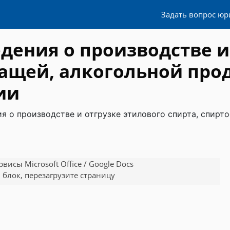
Задать вопрос юр
едения о производстве и
ащей, алкогольной про
ии
ия о производстве и отгрузке этилового спирта, спир
исы Microsoft Office / Google Docs
 блок, перезагрузите страницу