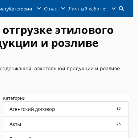
исту
Категории
О нас
Личный кабинет
 отгрузке этилового
дукции и розливе
тосодержащей, алкогольной продукции и розливе
Категории
Агентский договор
12
Акты
25