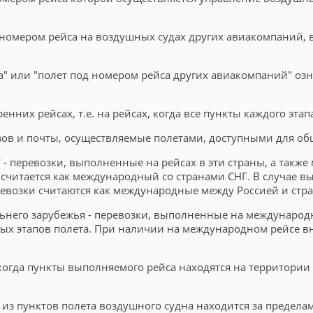
омером рейса на воздушных судах других авиакомпаний, в
" или "полет под номером рейса других авиакомпаний" озн
нних рейсах, т.е. на рейсах, когда все пункты каждого эта
зов и почты, осуществляемые полетами, доступными для общ
- перевозки, выполненные на рейсах в эти страны, а такж
 считается как международный со странами СНГ. В случае в
ревозки считаются как международные между Россией и стр
его зарубежья - перевозки, выполненные на международных
х этапов полета. При наличии на международном рейсе внут
когда пункты выполняемого рейса находятся на территории 
н из пунктов полета воздушного судна находится за предел