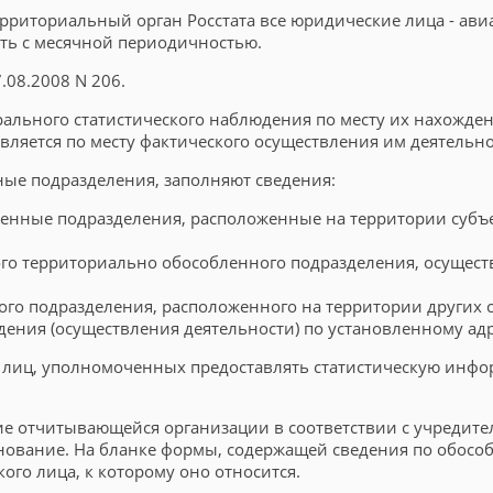
территориальный орган Росстата все юридические лица - ав
ять с месячной периодичностью.
.08.2008 N 206.
льного статистического наблюдения по месту их нахожден
вляется по месту фактического осуществления им деятельно
ые подразделения, заполняют сведения:
ленные подразделения, расположенные на территории субъе
ого территориально обособленного подразделения, осущест
го подразделения, расположенного на территории других 
дения (осуществления деятельности) по установленному адр
лиц, уполномоченных предоставлять статистическую инфор
ие отчитывающейся организации в соответствии с учредит
менование. На бланке формы, содержащей сведения по обос
го лица, к которому оно относится.