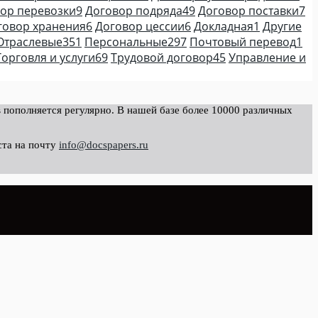
ор перевозки
9
Договор подряда
49
Договор поставки
7
говор хранения
6
Договор цессии
6
Докладная
1
Другие
Отраслевые
351
Персональные
297
Почтовый перевод
1
Торговля и услуги
69
Трудовой договор
45
Управление и
 пополняется регулярно. В нашей базе более 10000 различных
ста на почту
info@docspapers.ru