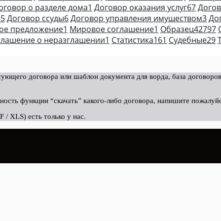
оговор о разделе дома
1
Договор оказания услуг
67
Догов
35
Договор ссуды
6
Договор управления имуществом
3
До
ое предложение
1
Мировое соглашение
1
Образец
42797
глашение о неразглашении
1
Статистика
161
Судебные
29
ующего договора или шаблон документа для ворда, база договоров
ность функции “скачать” какого-либо договора, напишите пожалуй
/ XLS) есть только у нас.