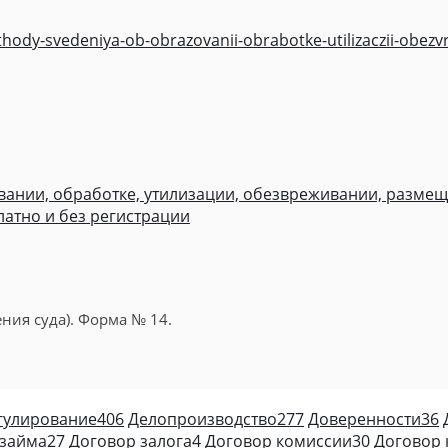
ody-svedeniya-ob-obrazovanii-obrabotke-utilizaczii-obezvr
овании, обработке, утилизации, обезвреживании, разме
платно и без регистрации
ния суда). Форма № 14.
гулирование
406
Делопроизводство
277
Доверенности
36
 займа
27
Договор залога
4
Договор комиссии
30
Договор 