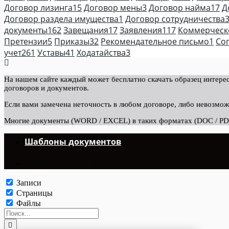
Договор лизинга
15
Договор мены
3
Договор найма
17
Д
Договор раздела имущества
1
Договор сотрудничества
документы
162
Завещания
17
Заявления
117
Коммерческ
Претензии
5
Приказы
32
Рекомендательное письмо
1
Со
учет
261
Уставы
41
Ходатайства
3
На нашем сайте каждый может бесплатно скачать образец интерес
договоров и документов.
Если вами замечена неточность в любом договоре, либо невозмож
Многие документы (WORD / EXCEL) в таких форматах (DOC / PDF 
Шаблоны документов
©Copyright 2024.
Записи
Страницы
Файлы