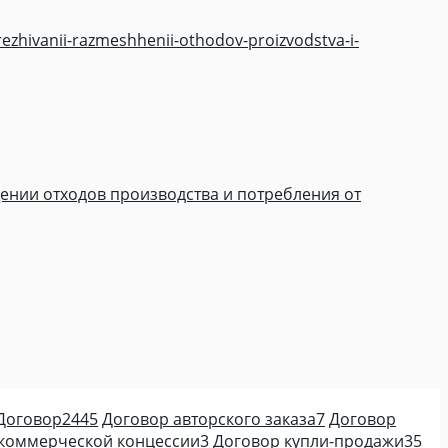
ezhivanii-razmeshhenii-othodov-proizvodstva-i-
щении отходов производства и потребления от
Договор
2445
Договор авторского заказа
7
Договор
коммерческой концессии
3
Договор купли-продажи
35