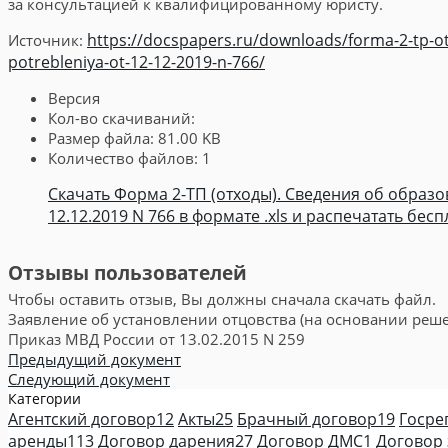
за консультацией к квалифицированному юристу.
https://docspapers.ru/downloads/forma-2-tp-oth
Источник:
potrebleniya-ot-12-12-2019-n-766/
Версия
Кол-во скачиваний:
Размер файла:
81.00 KB
Количество файлов:
1
Скачать Форма 2-ТП (отходы). Сведения об образ
12.12.2019 N 766 в формате .xls и распечатать бес
Отзывы пользователей
Чтобы оставить отзыв, Вы должны сначала скачать файл.
Заявление об установлении отцовства (на основании реше
Приказ МВД России от 13.02.2015 N 259
Предыдущий документ
Следующий документ
Категории
Агентский договор
12
Акты
25
Брачный договор
19
Госре
аренды
113
Договор дарения
27
Договор ДМС
1
Договор