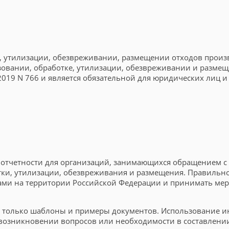
е, утилизации, обезвреживании, размещении отходов произв
зовании, обработке, утилизации, обезвреживании и размещ
.2019 N 766 и является обязательной для юридических ли
 отчетности для организаций, занимающихся обращением с
отки, утилизации, обезвреживания и размещения. Правильн
дами на территории Российской Федерации и принимать ме
ет только шаблоны и примеры документов. Использование и
 возникновении вопросов или необходимости в составлени