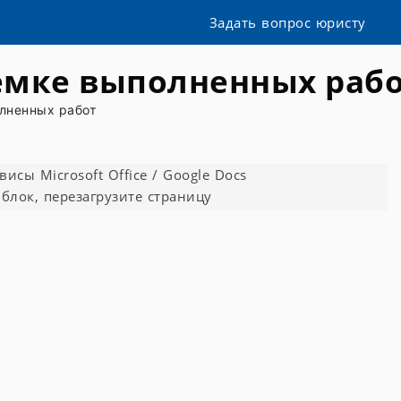
Задать вопрос юристу
иемке выполненных раб
лненных работ
сы Microsoft Office / Google Docs
блок, перезагрузите страницу