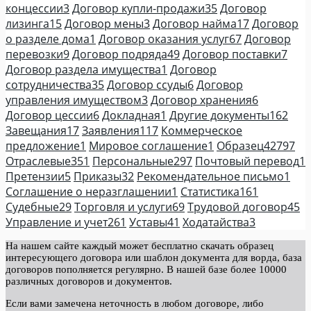
концессии
3
Договор купли-продажи
35
Договор
лизинга
15
Договор мены
3
Договор найма
17
Договор
о разделе дома
1
Договор оказания услуг
67
Договор
перевозки
9
Договор подряда
49
Договор поставки
7
Договор раздела имущества
1
Договор
сотрудничества
35
Договор ссуды
6
Договор
управления имуществом
3
Договор хранения
6
Договор цессии
6
Докладная
1
Другие документы
162
Завещания
17
Заявления
117
Коммерческое
предложение
1
Мировое соглашение
1
Образец
42797
Отраслевые
351
Персональные
297
Почтовый перевод
1
Претензии
5
Приказы
32
Рекомендательное письмо
1
Соглашение о неразглашении
1
Статистика
161
Судебные
29
Торговля и услуги
69
Трудовой договор
45
Управление и учет
261
Уставы
41
Ходатайства
3
На нашем сайте каждый может бесплатно скачать образец
интересующего договора или шаблон документа для ворда, база
договоров пополняется регулярно. В нашей базе более 10000
различных договоров и документов.
Если вами замечена неточность в любом договоре, либо