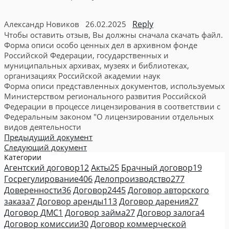
Reply
Александр Новиков
26.02.2025
Чтобы оставить отзыв, Вы должны сначала скачать файл.
Форма описи особо ценных дел в архивном фонде
Российской Федерации, государственных и
муниципальных архивах, музеях и библиотеках,
организациях Российской академии наук
Форма описи представленных документов, используемых
Министерством регионального развития Российской
Федерации в процессе лицензирования в соответствии с
Федеральным законом "О лицензировании отдельных
видов деятельности
Предыдущий документ
Следующий документ
Категории
Агентский договор
12
Акты
25
Брачный договор
19
Госрегулирование
406
Делопроизводство
277
Доверенности
36
Договор
2445
Договор авторского
заказа
7
Договор аренды
113
Договор дарения
27
Договор ДМС
1
Договор займа
27
Договор залога
4
Договор комиссии
30
Договор коммерческой