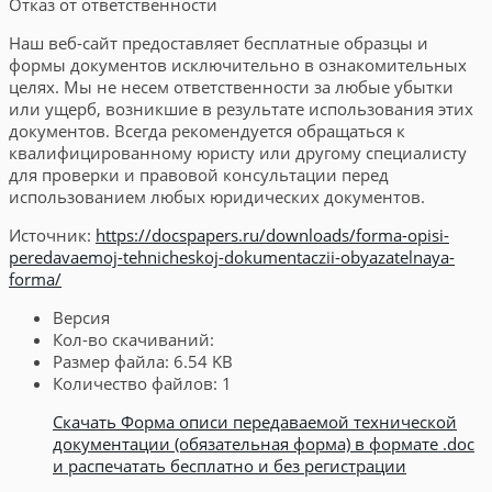
Отказ от ответственности
Наш веб-сайт предоставляет бесплатные образцы и
формы документов исключительно в ознакомительных
целях. Мы не несем ответственности за любые убытки
или ущерб, возникшие в результате использования этих
документов. Всегда рекомендуется обращаться к
квалифицированному юристу или другому специалисту
для проверки и правовой консультации перед
использованием любых юридических документов.
Источник:
https://docspapers.ru/downloads/forma-opisi-
peredavaemoj-tehnicheskoj-dokumentaczii-obyazatelnaya-
forma/
Версия
Кол-во скачиваний:
Размер файла:
6.54 KB
Количество файлов:
1
Скачать Форма описи передаваемой технической
документации (обязательная форма) в формате .doc
и распечатать бесплатно и без регистрации