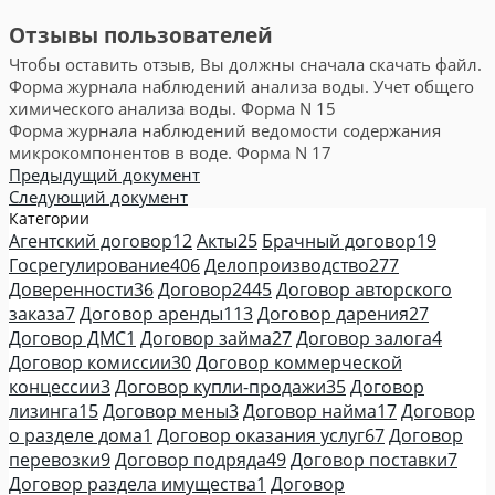
Отзывы пользователей
Чтобы оставить отзыв, Вы должны сначала скачать файл.
Форма журнала наблюдений анализа воды. Учет общего
химического анализа воды. Форма N 15
Форма журнала наблюдений ведомости содержания
микрокомпонентов в воде. Форма N 17
Предыдущий документ
Следующий документ
Категории
Агентский договор
12
Акты
25
Брачный договор
19
Госрегулирование
406
Делопроизводство
277
Доверенности
36
Договор
2445
Договор авторского
заказа
7
Договор аренды
113
Договор дарения
27
Договор ДМС
1
Договор займа
27
Договор залога
4
Договор комиссии
30
Договор коммерческой
концессии
3
Договор купли-продажи
35
Договор
лизинга
15
Договор мены
3
Договор найма
17
Договор
о разделе дома
1
Договор оказания услуг
67
Договор
перевозки
9
Договор подряда
49
Договор поставки
7
Договор раздела имущества
1
Договор