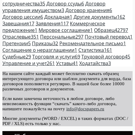
сотрудничества
35
Договор ссуды
6
Договор
управления имуществом
3
Договор хранения
6
Договор цессии
6
Докладная
1
Другие документы
162
Завещания
17
Заявления
117
Коммерческое
предложение
1
Мировое соглашение
1
Образец
42797
Отраслевые
351
Персональные
297
Почтовый перевод
1
Претензии
5
Приказы
32
Рекомендательное письмо
1
Соглашение о неразглашении
1
Статистика
161
Судебные
29
Торговля и услуги
69
Трудовой договор
45
Управление и учет
261
Уставы
41
Ходатайства
3
На нашем сайте каждый может бесплатно скачать образец
интересующего договора или шаблон документа для ворда, база
договоров пополняется регулярно. В нашей базе более 10000
различных договоров и документов.
Если вами замечена неточность в любом договоре, либо
невозможность функции “скачать” какого-либо договора,
напишите пожалуйста на почту
info@docspapers.ru
Многие документы (WORD / EXCEL) в таких форматах (DOC /
PDF / XLS) есть только у нас.