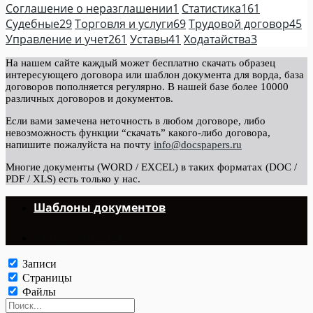
Соглашение о неразглашении
1
Статистика
161
Судебные
29
Торговля и услуги
69
Трудовой договор
45
Управление и учет
261
Уставы
41
Ходатайства
3
На нашем сайте каждый может бесплатно скачать образец
интересующего договора или шаблон документа для ворда, база
договоров пополняется регулярно. В нашей базе более 10000
различных договоров и документов.
Если вами замечена неточность в любом договоре, либо
невозможность функции “скачать” какого-либо договора,
напишите пожалуйста на почту
info@docspapers.ru
Многие документы (WORD / EXCEL) в таких форматах (DOC /
PDF / XLS) есть только у нас.
Шаблоны документов
©Copyright 2024.
Записи
Страницы
Файлы