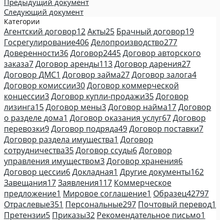
Предыдущий документ
Следующий документ
Категории
Агентский договор
12
Акты
25
Брачный договор
19
Госрегулирование
406
Делопроизводство
277
Доверенности
36
Договор
2445
Договор авторского
заказа
7
Договор аренды
113
Договор дарения
27
Договор ДМС
1
Договор займа
27
Договор залога
4
Договор комиссии
30
Договор коммерческой
концессии
3
Договор купли-продажи
35
Договор
лизинга
15
Договор мены
3
Договор найма
17
Договор
о разделе дома
1
Договор оказания услуг
67
Договор
перевозки
9
Договор подряда
49
Договор поставки
7
Договор раздела имущества
1
Договор
сотрудничества
35
Договор ссуды
6
Договор
управления имуществом
3
Договор хранения
6
Договор цессии
6
Докладная
1
Другие документы
162
Завещания
17
Заявления
117
Коммерческое
предложение
1
Мировое соглашение
1
Образец
42797
Отраслевые
351
Персональные
297
Почтовый перевод
1
Претензии
5
Приказы
32
Рекомендательное письмо
1