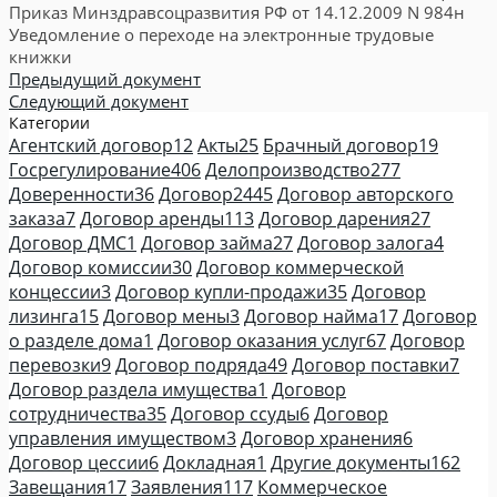
Приказ Минздравсоцразвития РФ от 14.12.2009 N 984н
Уведомление о переходе на электронные трудовые
книжки
Предыдущий документ
Следующий документ
Категории
Агентский договор
12
Акты
25
Брачный договор
19
Госрегулирование
406
Делопроизводство
277
Доверенности
36
Договор
2445
Договор авторского
заказа
7
Договор аренды
113
Договор дарения
27
Договор ДМС
1
Договор займа
27
Договор залога
4
Договор комиссии
30
Договор коммерческой
концессии
3
Договор купли-продажи
35
Договор
лизинга
15
Договор мены
3
Договор найма
17
Договор
о разделе дома
1
Договор оказания услуг
67
Договор
перевозки
9
Договор подряда
49
Договор поставки
7
Договор раздела имущества
1
Договор
сотрудничества
35
Договор ссуды
6
Договор
управления имуществом
3
Договор хранения
6
Договор цессии
6
Докладная
1
Другие документы
162
Завещания
17
Заявления
117
Коммерческое