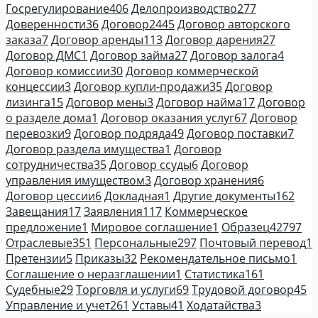
Госрегулирование
406
Делопроизводство
277
Доверенности
36
Договор
2445
Договор авторского
заказа
7
Договор аренды
113
Договор дарения
27
Договор ДМС
1
Договор займа
27
Договор залога
4
Договор комиссии
30
Договор коммерческой
концессии
3
Договор купли-продажи
35
Договор
лизинга
15
Договор мены
3
Договор найма
17
Договор
о разделе дома
1
Договор оказания услуг
67
Договор
перевозки
9
Договор подряда
49
Договор поставки
7
Договор раздела имущества
1
Договор
сотрудничества
35
Договор ссуды
6
Договор
управления имуществом
3
Договор хранения
6
Договор цессии
6
Докладная
1
Другие документы
162
Завещания
17
Заявления
117
Коммерческое
предложение
1
Мировое соглашение
1
Образец
42797
Отраслевые
351
Персональные
297
Почтовый перевод
1
Претензии
5
Приказы
32
Рекомендательное письмо
1
Соглашение о неразглашении
1
Статистика
161
Судебные
29
Торговля и услуги
69
Трудовой договор
45
Управление и учет
261
Уставы
41
Ходатайства
3