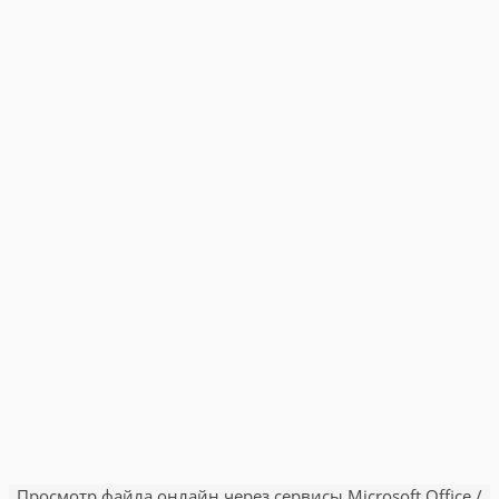
Просмотр файла онлайн через сервисы Microsoft Office /