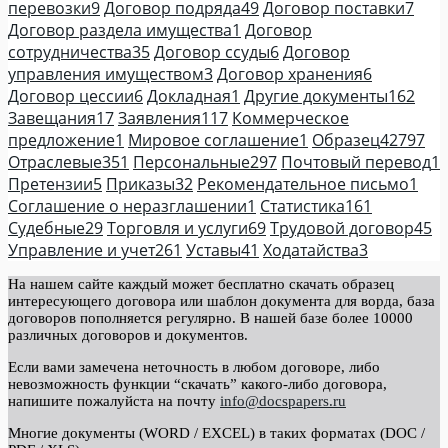
перевозки
9
Договор подряда
49
Договор поставки
7
Договор раздела имущества
1
Договор
сотрудничества
35
Договор ссуды
6
Договор
управления имуществом
3
Договор хранения
6
Договор цессии
6
Докладная
1
Другие документы
162
Завещания
17
Заявления
117
Коммерческое
предложение
1
Мировое соглашение
1
Образец
42797
Отраслевые
351
Персональные
297
Почтовый перевод
1
Претензии
5
Приказы
32
Рекомендательное письмо
1
Соглашение о неразглашении
1
Статистика
161
Судебные
29
Торговля и услуги
69
Трудовой договор
45
Управление и учет
261
Уставы
41
Ходатайства
3
На нашем сайте каждый может бесплатно скачать образец
интересующего договора или шаблон документа для ворда, база
договоров пополняется регулярно. В нашей базе более 10000
различных договоров и документов.
Если вами замечена неточность в любом договоре, либо
невозможность функции “скачать” какого-либо договора,
напишите пожалуйста на почту
info@docspapers.ru
Многие документы (WORD / EXCEL) в таких форматах (DOC /