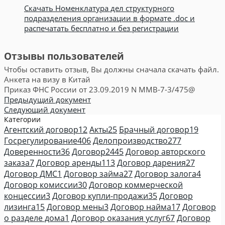
Скачать Номенклатура дел структурного
подразделения организации в формате .doc и
распечатать бесплатно и без регистрации
Отзывы пользователей
Чтобы оставить отзыв, Вы должны сначала скачать файл.
Анкета на визу в Китай
Приказ ФНС России от 23.09.2019 N ММВ-7-3/475@
Предыдущий документ
Следующий документ
Категории
Агентский договор
12
Акты
25
Брачный договор
19
Госрегулирование
406
Делопроизводство
277
Доверенности
36
Договор
2445
Договор авторского
заказа
7
Договор аренды
113
Договор дарения
27
Договор ДМС
1
Договор займа
27
Договор залога
4
Договор комиссии
30
Договор коммерческой
концессии
3
Договор купли-продажи
35
Договор
лизинга
15
Договор мены
3
Договор найма
17
Договор
о разделе дома
1
Договор оказания услуг
67
Договор