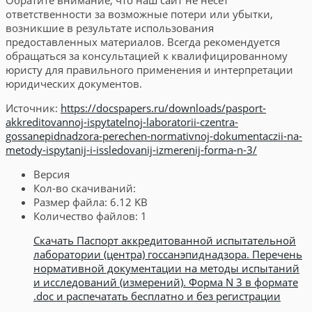
Обратите внимание, что наш сайт не несет
ответственности за возможные потери или убытки,
возникшие в результате использования
предоставленных материалов. Всегда рекомендуется
обращаться за консультацией к квалифицированному
юристу для правильного применения и интерпретации
юридических документов.
Источник:
https://docspapers.ru/downloads/pasport-
akkreditovannoj-ispytatelnoj-laboratorii-czentra-
gossanepidnadzora-perechen-normativnoj-dokumentaczii-na-
metody-ispytanij-i-issledovanij-izmerenij-forma-n-3/
Версия
Кол-во скачиваний:
Размер файла:
6.12 KB
Количество файлов:
1
Скачать Паспорт аккредитованной испытательной
лаборатории (центра) госсанэпиднадзора. Перечень
нормативной документации на методы испытаний
и исследований (измерений). Форма N 3 в формате
.doc и распечатать бесплатно и без регистрации