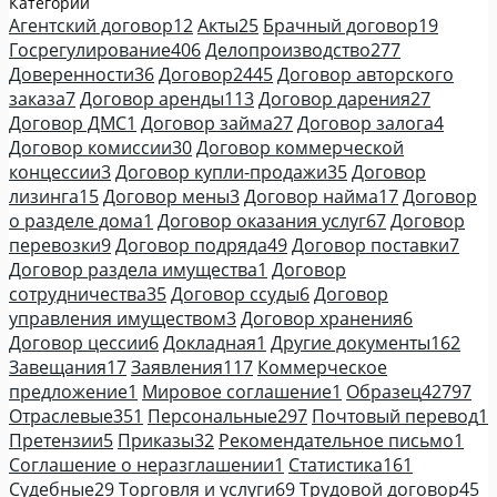
Категории
Агентский договор
12
Акты
25
Брачный договор
19
Госрегулирование
406
Делопроизводство
277
Доверенности
36
Договор
2445
Договор авторского
заказа
7
Договор аренды
113
Договор дарения
27
Договор ДМС
1
Договор займа
27
Договор залога
4
Договор комиссии
30
Договор коммерческой
концессии
3
Договор купли-продажи
35
Договор
лизинга
15
Договор мены
3
Договор найма
17
Договор
о разделе дома
1
Договор оказания услуг
67
Договор
перевозки
9
Договор подряда
49
Договор поставки
7
Договор раздела имущества
1
Договор
сотрудничества
35
Договор ссуды
6
Договор
управления имуществом
3
Договор хранения
6
Договор цессии
6
Докладная
1
Другие документы
162
Завещания
17
Заявления
117
Коммерческое
предложение
1
Мировое соглашение
1
Образец
42797
Отраслевые
351
Персональные
297
Почтовый перевод
1
Претензии
5
Приказы
32
Рекомендательное письмо
1
Соглашение о неразглашении
1
Статистика
161
Судебные
29
Торговля и услуги
69
Трудовой договор
45