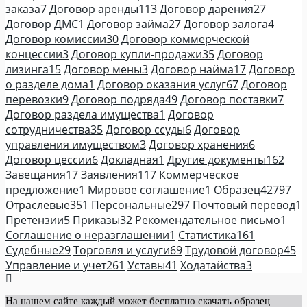
заказа
7
Договор аренды
113
Договор дарения
27
Договор ДМС
1
Договор займа
27
Договор залога
4
Договор комиссии
30
Договор коммерческой
концессии
3
Договор купли-продажи
35
Договор
лизинга
15
Договор мены
3
Договор найма
17
Договор
о разделе дома
1
Договор оказания услуг
67
Договор
перевозки
9
Договор подряда
49
Договор поставки
7
Договор раздела имущества
1
Договор
сотрудничества
35
Договор ссуды
6
Договор
управления имуществом
3
Договор хранения
6
Договор цессии
6
Докладная
1
Другие документы
162
Завещания
17
Заявления
117
Коммерческое
предложение
1
Мировое соглашение
1
Образец
42797
Отраслевые
351
Персональные
297
Почтовый перевод
1
Претензии
5
Приказы
32
Рекомендательное письмо
1
Соглашение о неразглашении
1
Статистика
161
Судебные
29
Торговля и услуги
69
Трудовой договор
45
Управление и учет
261
Уставы
41
Ходатайства
3
На нашем сайте каждый может бесплатно скачать образец