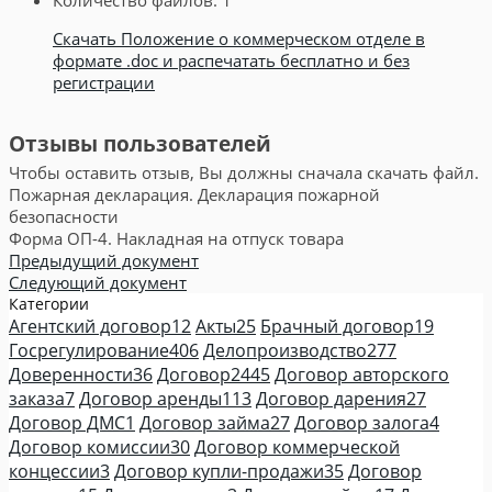
Скачать Положение о коммерческом отделе в
формате .doc и распечатать бесплатно и без
регистрации
Отзывы пользователей
Чтобы оставить отзыв, Вы должны сначала скачать файл.
Пожарная декларация. Декларация пожарной
безопасности
Форма ОП-4. Накладная на отпуск товара
Предыдущий документ
Следующий документ
Категории
Агентский договор
12
Акты
25
Брачный договор
19
Госрегулирование
406
Делопроизводство
277
Доверенности
36
Договор
2445
Договор авторского
заказа
7
Договор аренды
113
Договор дарения
27
Договор ДМС
1
Договор займа
27
Договор залога
4
Договор комиссии
30
Договор коммерческой
концессии
3
Договор купли-продажи
35
Договор