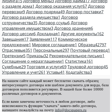
лизинга
15
Договор мены
3
Договор найма
17
Договор
о разделе дома
1
Договор оказания услуг
67
Договор
перевозки
9
Договор подряда
49
Договор поставки
7
Договор раздела имущества
1
Договор
сотрудничества
35
Договор ссуды
6
Договор
управления имуществом
3
Договор хранения
6
Договор цессии
6
Докладная
1
Другие документы
162
Завещания
17
Заявления
117
Коммерческое
предложение
1
Мировое соглашение
1
Образец
42797
Отраслевые
351
Персональные
297
Почтовый перевод
1
Претензии
5
Приказы
32
Рекомендательное письмо
1
Соглашение о неразглашении
1
Статистика
161
Судебные
29
Торговля и услуги
69
Трудовой договор
45
Управление и учет
261
Уставы
41
Ходатайства
3
На нашем сайте каждый может бесплатно скачать образец
интересующего договора или шаблон документа для ворда, база
договоров пополняется регулярно. В нашей базе более 10000
различных договоров и документов.
Если вами замечена неточность в любом договоре, либо
невозможность функции “скачать” какого-либо договора,
напишите пожалуйста на почту
info@docspapers.ru