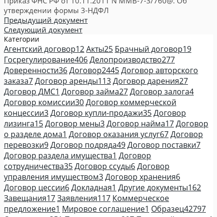
Приказ ФНС РФ от 10.11.2011 N ММВ-7-3/760@. Об
утверждении формы 3-НДФЛ
Предыдущий документ
Следующий документ
Категории
Агентский договор
12
Акты
25
Брачный договор
19
Госрегулирование
406
Делопроизводство
277
Доверенности
36
Договор
2445
Договор авторского
заказа
7
Договор аренды
113
Договор дарения
27
Договор ДМС
1
Договор займа
27
Договор залога
4
Договор комиссии
30
Договор коммерческой
концессии
3
Договор купли-продажи
35
Договор
лизинга
15
Договор мены
3
Договор найма
17
Договор
о разделе дома
1
Договор оказания услуг
67
Договор
перевозки
9
Договор подряда
49
Договор поставки
7
Договор раздела имущества
1
Договор
сотрудничества
35
Договор ссуды
6
Договор
управления имуществом
3
Договор хранения
6
Договор цессии
6
Докладная
1
Другие документы
162
Завещания
17
Заявления
117
Коммерческое
предложение
1
Мировое соглашение
1
Образец
42797