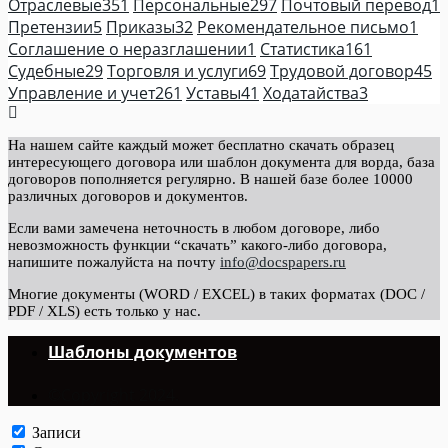
Отраслевые
351
Персональные
297
Почтовый перевод
1
Претензии
5
Приказы
32
Рекомендательное письмо
1
Соглашение о неразглашении
1
Статистика
161
Судебные
29
Торговля и услуги
69
Трудовой договор
45
Управление и учет
261
Уставы
41
Ходатайства
3
На нашем сайте каждый может бесплатно скачать образец
интересующего договора или шаблон документа для ворда, база
договоров пополняется регулярно. В нашей базе более 10000
различных договоров и документов.
Если вами замечена неточность в любом договоре, либо
невозможность функции “скачать” какого-либо договора,
напишите пожалуйста на почту
info@docspapers.ru
Многие документы (WORD / EXCEL) в таких форматах (DOC /
PDF / XLS) есть только у нас.
Шаблоны документов
©Copyright 2024.
Записи