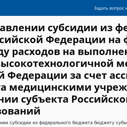
Задать вопрос 
тавлении субсидии из ф
ссийской Федерации на
оду расходов на выполне
 высокотехнологичной 
 Федерации за счет ас
та медицинскими учре
нии субъекта Российско
зований
ении субсидии из федерального бюджета бюджету субъ